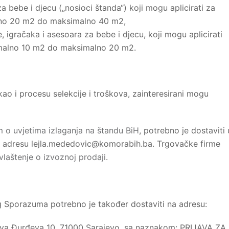
a bebe i djecu („nosioci štanda“) koji mogu aplicirati za
lno 20 m2 do maksimalno 40 m2,
, igračaka i asesoara za bebe i djecu, koji mogu aplicirati
imalno 10 m2 do maksimalno 20 m2.
kao i procesu selekcije i troškova, zainteresirani mogu
 o uvjetima izlaganja na štandu BiH
, potrebno je dostaviti 
l adresu
lejla.mededovic@komorabih.ba
. Trgovačke firme
vlaštenje o izvoznoj prodaji
.
og Sporazuma potrebno je također dostaviti na adresu:
ava Đurđeva 10, 71000 Sarajevo, sa naznakom: PRIJAVA ZA