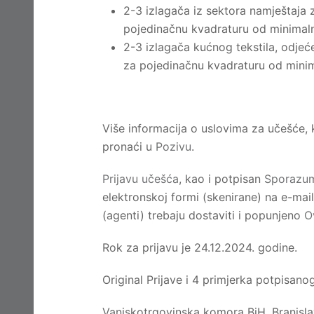
2-3 izlagača iz sektora namještaja z
pojedinačnu kvadraturu od minima
2-3 izlagača kućnog tekstila, odjeće
za pojedinačnu kvadraturu od min
Više informacija o uslovima za učešće, 
pronaći u
Pozivu
.
Prijavu učešća
, kao i potpisan
Sporazum
elektronskoj formi (skenirane) na e-mai
(agenti) trebaju dostaviti i popunjeno
O
Rok za prijavu je 24.12.2024. godine.
Original Prijave i 4 primjerka potpisan
Vanjskotrgovinska komora BiH, Branisl