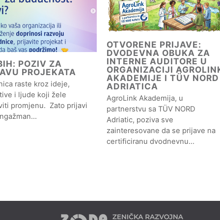
OTVORENE PRIJAVE:
DVODEVNA OBUKA ZA
INTERNE AUDITORE U
IH: POZIV ZA
ORGANIZACIJI AGROLIN
JAVU PROJEKATA
AKADEMIJE I TÜV NORD
ica raste kroz ideje,
ADRIATICA
ative i ljude koji žele
AgroLink Akademija, u
iti promjenu. Zato prijavi
partnerstvu sa TÜV NORD
angažman…
Adriatic, poziva sve
zainteresovane da se prijave na
certificiranu dvodnevnu…