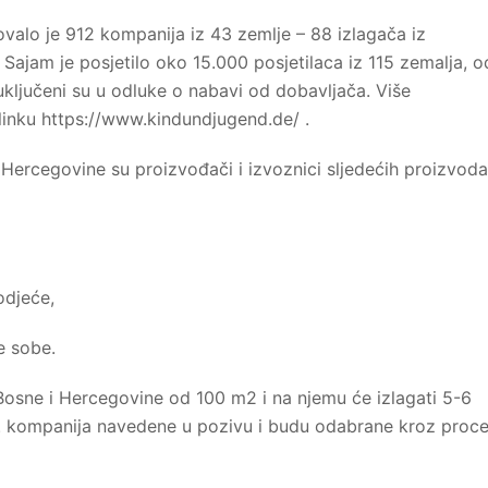
alo je 912 kompanija iz 43 zemlje – 88 izlagača iz
Sajam je posjetilo oko 15.000 posjetilaca iz 115 zemalja, o
uključeni su u odluke o nabavi od dobavljača. Više
linku https://www.kindundjugend.de/ .
 Hercegovine su proizvođači i izvoznici sljedećih proizvoda
 odjeće,
e sobe.
Bosne i Hercegovine od 100 m2 i na njemu će izlagati 5-6
h. kompanija navedene u pozivu i budu odabrane kroz proc