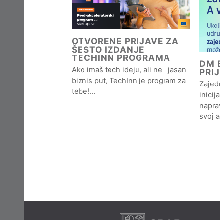
OTVORENE PRIJAVE ZA
ŠESTO IZDANJE
TECHINN PROGRAMA
DM B
Ako imaš tech ideju, ali ne i jasan
PRI
biznis put, TechInn je program za
Zajedn
tebe!…
inicij
naprav
svoj 