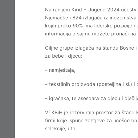
Na ranijem Kind + Jugend 2024 učestvov
Njemačke i 824 izlagača iz inozemstva. 
kojih preko 90% ima liderske pozicije i 
informacija o sajmu možete pronaći na 
Ciljne grupe izlagača na štandu Bosne i
za bebe i djecu:
– namještaja,
– tekstilnih proizvoda (posteljine i sl.) i
– igračaka, te asesoara za djecu i dječij
VTKBiH je rezervirala prostor za štand 
firmi koje ispune zahtjeve za učešće b
selekcije, i to: