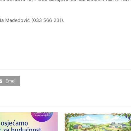
jla Međedović (033 566 231).
Email