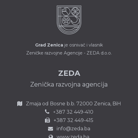
Grad Zenica
je osnivač i vlasnik
Zeničke razvojne Agencije - ZEDA d.o.o.
ZEDA
Zenička razvojna agencija
Zmaja od Bosne b.b.
72000 Zenica,
BiH
387 32 449-410
+
+387 32 449-415
info@zeda.ba
www.zeda.ba