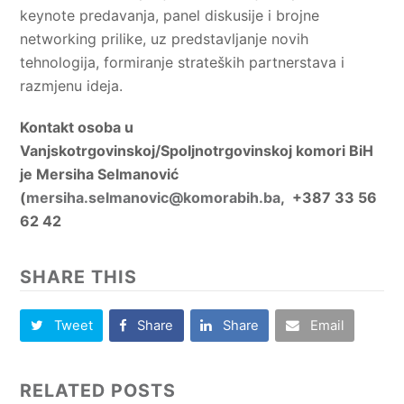
keynote predavanja, panel diskusije i brojne
networking prilike, uz predstavljanje novih
tehnologija, formiranje strateških partnerstava i
razmjenu ideja.
Kontakt osoba u
Vanjskotrgovinskoj/Spoljnotrgovinskoj komori BiH
je Mersiha Selmanović
(
mersiha.selmanovic@komorabih.ba
, +387 33 56
62 42
SHARE THIS
Tweet
Share
Share
Email
RELATED POSTS