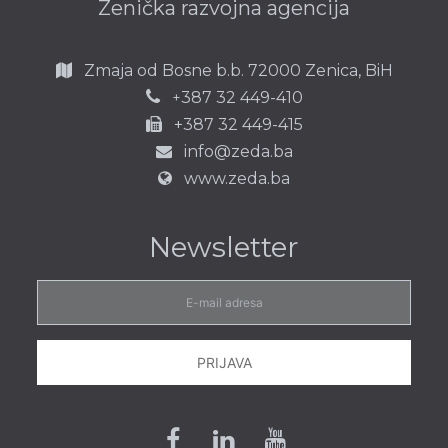
Zenička razvojna agencija
Zmaja od Bosne b.b.
72000 Zenica,
BiH
387 32 449-410
+
+387 32 449-415
info@zeda.ba
www.zeda.ba
Newsletter
E-
mail
adresa
PRIJAVA
Facebook
Linkedin
Youtube