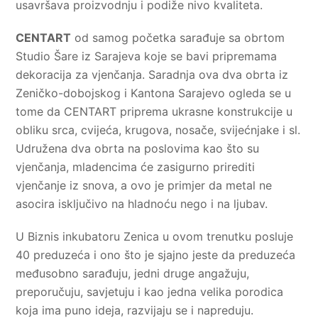
usavršava proizvodnju i podiže nivo kvaliteta.
CENTART
od samog početka sarađuje sa obrtom
Studio Šare iz Sarajeva koje se bavi pripremama
dekoracija za vjenčanja. Saradnja ova dva obrta iz
Zeničko-dobojskog i Kantona Sarajevo ogleda se u
tome da CENTART priprema ukrasne konstrukcije u
obliku srca, cvijeća, krugova, nosače, svijećnjake i sl.
Udružena dva obrta na poslovima kao što su
vjenčanja, mladencima će zasigurno prirediti
vjenčanje iz snova, a ovo je primjer da metal ne
asocira isključivo na hladnoću nego i na ljubav.
U Biznis inkubatoru Zenica u ovom trenutku posluje
40 preduzeća i ono što je sjajno jeste da preduzeća
međusobno sarađuju, jedni druge angažuju,
preporučuju, savjetuju i kao jedna velika porodica
koja ima puno ideja, razvijaju se i napreduju.