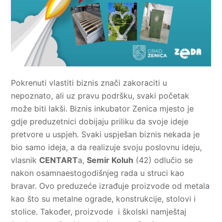
Pokrenuti vlastiti biznis znači zakoraciti u
nepoznato, ali uz pravu podršku, svaki početak
može biti lakši. Biznis inkubator Zenica mjesto je
gdje preduzetnici dobijaju priliku da svoje ideje
pretvore u uspjeh. Svaki uspješan biznis nekada je
bio samo ideja, a da realizuje svoju poslovnu ideju,
vlasnik
CENTART
a,
Semir Koluh
(42) odlučio se
nakon osamnaestogodišnjeg rada u struci kao
bravar. Ovo preduzeće izrađuje proizvode od metala
kao što su metalne ograde, konstrukcije, stolovi i
stolice. Također, proizvode i školski namještaj