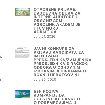
OTVORENE PRIJAVE:
DVODEVNA OBUKA ZA
INTERNE AUDITORE U
ORGANIZACIJI
AGROLINK AKADEMIJE
I TÜV NORD
ADRIATICA
July 21, 2026
a
JAVNI KONKURS ZA
PRIJAVU KANDIDATA ZA
IMENOVANJE
i.
PREDSJEDNIKA/ZAMJENIKA
PREDSJEDNIKA BIRAČKOG
ODBORA U OSNOVNIM
IZBORNIM JEDINICAMA U
BOSNI I HERCEGOVINI
i
July 20, 2026
EEN POZIVA
KOMPANIJE DA
UČESTVUJU U ANKETI
O POREMEĆAJIMA U