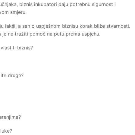
učnjaka, biznis inkubatori daju potrebnu sigurnost i
avom smjeru.
u lakši, a san o uspješnom biznisu korak bliže stvarnosti.
ta je ne tražiti pomoć na putu prema uspjehu.
vlastiti biznis?
dite druge?
jerenjima?
dluke?