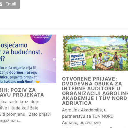
Email
OTVORENE PRIJAVE:
DVODEVNA OBUKA ZA
INTERNE AUDITORE U
IH: POZIV ZA
ORGANIZACIJI AGROLIN
JAVU PROJEKATA
AKADEMIJE I TÜV NORD
ica raste kroz ideje,
ADRIATICA
ative i ljude koji žele
AgroLink Akademija, u
iti promjenu. Zato prijavi
partnerstvu sa TÜV NORD
angažman…
Adriatic, poziva sve