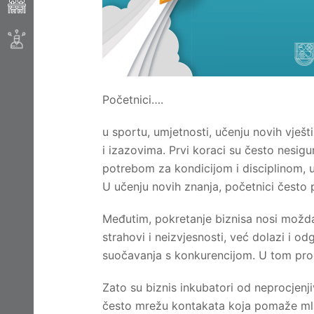
Početnici….
u sportu, umjetnosti, učenju novih vješ
i izazovima. Prvi koraci su često nesigu
potrebom za kondicijom i disciplinom, u
U učenju novih znanja, početnici često p
Međutim, pokretanje biznisa nosi možda 
strahovi i neizvjesnosti, već dolazi i o
suočavanja s konkurencijom. U tom proc
Zato su biznis inkubatori od neprocjenj
često mrežu kontakata koja pomaže ml