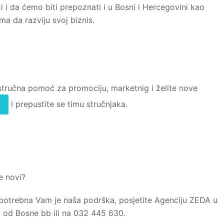
i i da ćemo biti prepoznati i u Bosni i Hercegovini kao
 da razviju svoj biznis.
 stručna pomoć za promociju, marketnig i želite nove
i prepustite se timu stručnjaka.
m
te novi?
 i potrebna Vam je naša podrška, posjetite Agenciju ZEDA u
a od Bosne bb ili na 032 445 630.