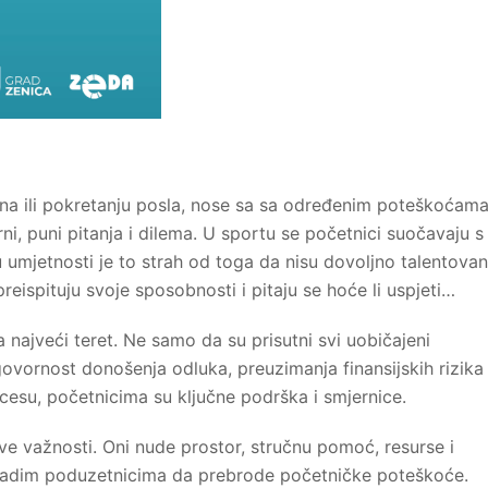
tina ili pokretanju posla, nose sa sa određenim poteškoćam
rni, puni pitanja i dilema. U sportu se početnici suočavaju s
 umjetnosti je to strah od toga da nisu dovoljno talentovan
reispituju svoje sposobnosti i pitaju se hoće li uspjeti…
najveći teret. Ne samo da su prisutni svi uobičajeni
dgovornost donošenja odluka, preuzimanja finansijskih rizika 
esu, početnicima su ključne podrška i smjernice.
ive važnosti. Oni nude prostor, stručnu pomoć, resurse i
adim poduzetnicima da prebrode početničke poteškoće.