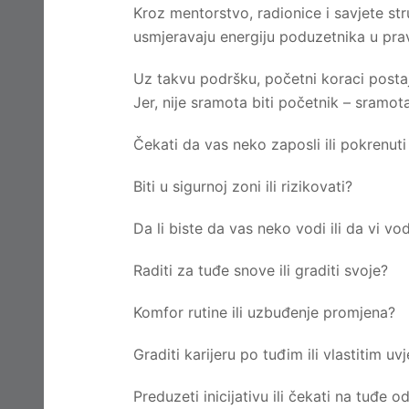
Kroz mentorstvo, radionice i savjete str
usmjeravaju energiju poduzetnika u pr
Uz takvu podršku, početni koraci postaj
Jer, nije sramota biti početnik – sramo
Čekati da vas neko zaposli ili pokrenuti 
Biti u sigurnoj zoni ili rizikovati?
Da li biste da vas neko vodi ili da vi vo
Raditi za tuđe snove ili graditi svoje?
Komfor rutine ili uzbuđenje promjena?
Graditi karijeru po tuđim ili vlastitim uv
Preduzeti inicijativu ili čekati na tuđe o