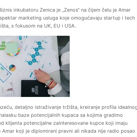
iznis inkubatoru Zenica je „Zenos“ na čijem čelu je Amar
t spektar marketing usluga koje omogućavaju startup i tech
žišta, s fokusom na UK, EU i USA.
ću, detaljno istraživanje tržišta, kreiranje profila idealno
nalasku baze potencijalnih kupaca sa kojima gradimo
ed klijenta potencijalne zainteresovane kupce koji imaju
Amar koji je diplomirani pravni ali nikada nije radio posao