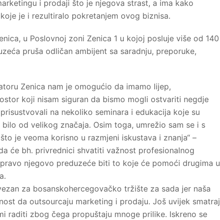
 marketingu i prodaji što je njegova strast, a ima kako
oje je i rezultiralo pokretanjem ovog biznisa.
enica, u Poslovnoj zoni Zenica 1 u kojoj posluje više od 140
zeća pruša odličan ambijent sa saradnju, preporuke,
batoru Zenica nam je omogućio da imamo lijep,
rostor koji nisam siguran da bismo mogli ostvariti negdje
prisustvovali na nekoliko seminara i edukacija koje su
bilo od velikog značaja. Osim toga, umrežio sam se i s
, što je veoma korisno u razmjeni iskustava i znanja“ –
da će bh. privrednici shvatiti važnost profesionalnog
upravo njegovo preduzeće biti to koje će pomoći drugima u
a.
vezan za bosanskohercegovačko tržište za sada jer naša
nost da outsourcaju marketing i prodaju. Još uvijek smatra
mi raditi zbog čega propuštaju mnoge prilike. Iskreno se