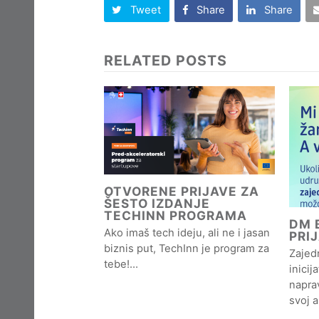
Tweet
Share
Share
RELATED POSTS
OTVORENE PRIJAVE ZA
ŠESTO IZDANJE
TECHINN PROGRAMA
DM B
Ako imaš tech ideju, ali ne i jasan
PRI
biznis put, TechInn je program za
Zajedn
tebe!…
inicij
naprav
svoj 