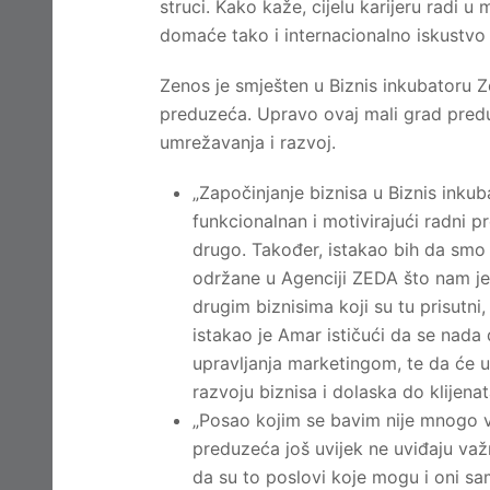
struci. Kako kaže, cijelu karijeru radi u
domaće tako i internacionalno iskustvo k
Zenos je smješten u Biznis inkubatoru Z
preduzeća. Upravo ovaj mali grad predu
umrežavanja i razvoj.
„Započinjanje biznisa u Biznis inku
funkcionalnan i motivirajući radni p
drugo. Također, istakao bih da smo 
održane u Agenciji ZEDA što nam je 
drugim biznisima koji su tu prisutni
istakao je Amar ističući da se nada 
upravljanja marketingom, te da će 
razvoju biznisa i dolaska do klijenat
„Posao kojim se bavim nije mnogo 
preduzeća još uvijek ne uviđaju važ
da su to poslovi koje mogu i oni sa