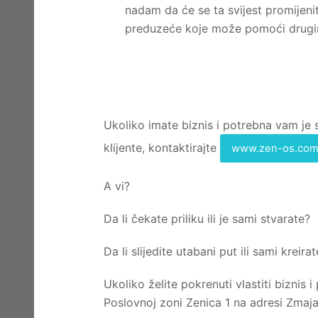
nadam da će se ta svijest promijenit
preduzeće koje može pomoći drugima
Ukoliko imate biznis i potrebna vam je
klijente, kontaktirajte
www.zen-os.co
A vi?
Da li čekate priliku ili je sami stvarate?
Da li slijedite utabani put ili sami kreira
Ukoliko želite pokrenuti vlastiti biznis
Poslovnoj zoni Zenica 1 na adresi Zmaj