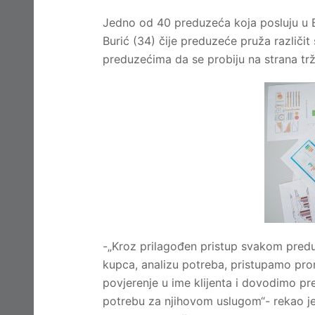
Jedno od 40 preduzeća koja posluju u B
Burić (34) čije preduzeće pruža različi
preduzećima da se probiju na strana tr
-„Kroz prilagođen pristup svakom preduze
kupca, analizu potreba, pristupamo pro
povjerenje u ime klijenta i dovodimo pr
potrebu za njihovom uslugom“- rekao je 