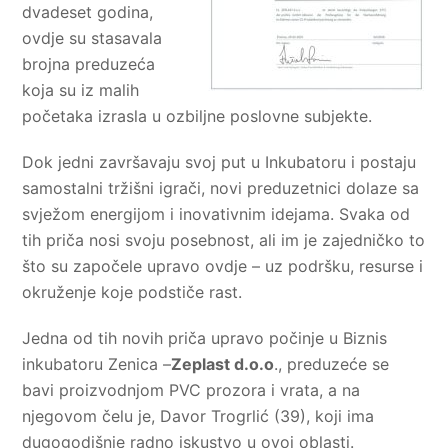
dvadeset godina,
ovdje su stasavala
brojna preduzeća
koja su iz malih
početaka izrasla u ozbiljne poslovne subjekte.
Dok jedni završavaju svoj put u Inkubatoru i postaju
samostalni tržišni igrači, novi preduzetnici dolaze sa
svježom energijom i inovativnim idejama. Svaka od
tih priča nosi svoju posebnost, ali im je zajedničko to
što su započele upravo ovdje – uz podršku, resurse i
okruženje koje podstiče rast.
Jedna od tih novih priča upravo počinje u Biznis
inkubatoru Zenica –
Zeplast d.o.o
., preduzeće se
bavi proizvodnjom PVC prozora i vrata, a na
njegovom čelu je, Davor Trogrlić (39), koji ima
dugogodišnje radno iskustvo u ovoj oblasti.