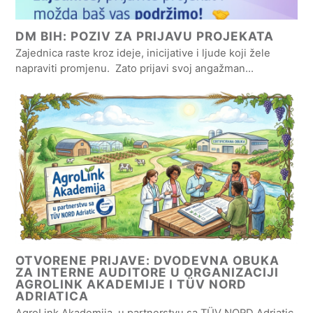
DM BIH: POZIV ZA PRIJAVU PROJEKATA
Zajednica raste kroz ideje, inicijative i ljude koji žele
napraviti promjenu. Zato prijavi svoj angažman…
OTVORENE PRIJAVE: DVODEVNA OBUKA
ZA INTERNE AUDITORE U ORGANIZACIJI
AGROLINK AKADEMIJE I TÜV NORD
ADRIATICA
AgroLink Akademija, u partnerstvu sa TÜV NORD Adriatic,