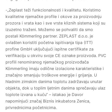
-„Zeplast teži funkcionalnosti i kvalitetu. Koristimo
kvalitetne njemačke profile i okove za proizvodnju
prozora i vrata kao i sve vrste kliznih sistema koji su
izuzetno traženi. Možemo se pohvaliti da smo
postali Kömmerling partner. ZEPLAST d.o.o. je
ovlašten koristiti početna ispitivanja tipa (ITT)
profine GmbH uključujući ispitne certifikate za
verifikaciju u okviru svoje CE oznake proizvoda. PVC
profili renomiranog njemačkog proizvođača
Kömmerling imaju odlične izolacione karakteristike i
značajno smanjuju troškove energije i grijanja. U
hladnim zimskim danima toplotu zadržavaju unutar
objekta, dok u toplim ljetnim danima sprečavaju ulaz
toplote izvana u kuću“ – istakao je Davor
napominjući značaj Biznis inkubatora Zenica,
privrednicima početnicima.