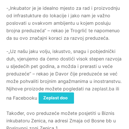
-„Inkubator je je idealno mjesto za rad i proizvodnju
od infrastukture do lokacije i jako nam je važno
poslovati u ovakvom ambijentu u kojem posluju
brojna preduzeća“ – rekao je Trogrlić te napomenuo
da su ovo značajni koraci za razvoj preduzeća.
-„Uz našu jaku volju, iskustvo, snagu i pobjednički
duh, vjerujemo da ćemo dostići visok stepen razvoja
u sljedećih pet godina, a možda i prerasti u veće
preduzeće“ – rekao je Davor čije preduzeće se već
može pohvaliti brojnim angažmanima u inostranstvu.
Njihove proizode možete pogledati na
zeplast.ba
ili
na Facebooku
Zeplast doo
Također, ovo preduzeće možete posjetiti u Biznis
inkubatoru Zenica, na adresi Zmaja od Bosne bb u
Poslovnoj zoni Zenica 1.