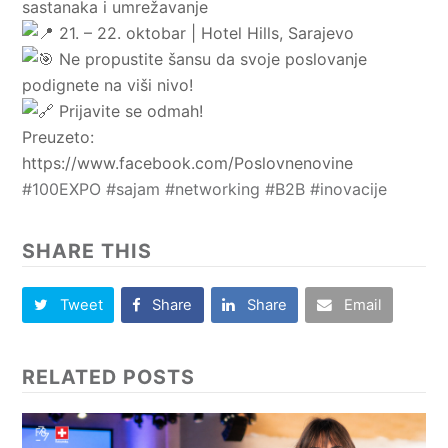
sastanaka i umrežavanje
21. – 22. oktobar | Hotel Hills, Sarajevo
Ne propustite šansu da svoje poslovanje
podignete na viši nivo!
Prijavite se odmah!
Preuzeto:
https://www.facebook.com/Poslovnenovine
#100EXPO
#sajam
#networking
#B2B
#inovacije
SHARE THIS
Tweet
Share
Share
Email
RELATED POSTS