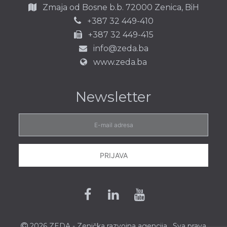
Zmaja od Bosne b.b.
72000 Zenica,
BiH
387 32 449-410
+
+387 32 449-415
info@zeda.ba
www.zeda.ba
Newsletter
E-
mail
adresa
PRIJAVA
Facebook
Linkedin
Youtube
2026 ZEDA - Zenička
razvojna agencija
. Sva prava