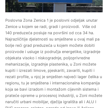
Poslovna Zona Zenica 1 je poslovni odjeljak unutar
Zenice u kojem se radi, gradi i proizvodi. Više od
140 preduzeća posluje na površini od cca 34 ha.
Najrazličitije djelatnosti su smještene u ovaj mali pa
bolje reći grad preduzeća u kojem možete dobiti
proizvode i usluge iz područja energetike, izgradnje
objekata visoko i niskogradnje, poljoprivredne
mehanizacije, izgradnje plastenika, u Zoni možete
kupiti i izrezati limove, pjeskariti, zavariti, kupiti i
rezati profile, u njoj je smješten najveći lager čelika u
regionu, tu je smještena i internacionalna kompanija
koja se bavi izradom i montažom cijevnih sistema i
prateće opreme u procesnoj industriji, u Zoni možete
naručiti urbani mobilijar, dječija igrališta ali i ALU I
PVC prozore, roletne, ograde od inoxa ili željeza,