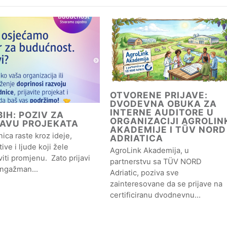
OTVORENE PRIJAVE:
DVODEVNA OBUKA ZA
INTERNE AUDITORE U
IH: POZIV ZA
ORGANIZACIJI AGROLIN
JAVU PROJEKATA
AKADEMIJE I TÜV NORD
ica raste kroz ideje,
ADRIATICA
ative i ljude koji žele
AgroLink Akademija, u
iti promjenu. Zato prijavi
partnerstvu sa TÜV NORD
angažman…
Adriatic, poziva sve
zainteresovane da se prijave na
certificiranu dvodnevnu…