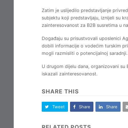
Zatim je uslijedilo predstavljanje priv
subjektu koji predstavljaju, iznijeli su kr
zainteresovanost za B2B susretima u n
Događaju su prisustvovali uposlenici Ag
dobili informacije o vodećim turskim pr
mogli razmisliti o potencijalnoj saradnji.
U drugom dijelu dana, organizovani su B
iskazali zainteresovanost.
SHARE THIS
Tweet
Share
Share
RELATED POSTS