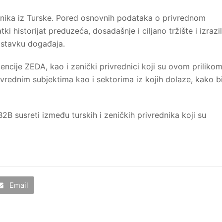
rednika iz Turske. Pored osnovnih podataka o privrednom
atki historijat preduzeća, dosadašnje i ciljano tržište i izrazil
astavku događaja.
encije ZEDA, kao i zenički privrednici koji su ovom priliko
ivrednim subjektima kao i sektorima iz kojih dolaze, kako b
2B susreti između turskih i zeničkih privrednika koji su
Email