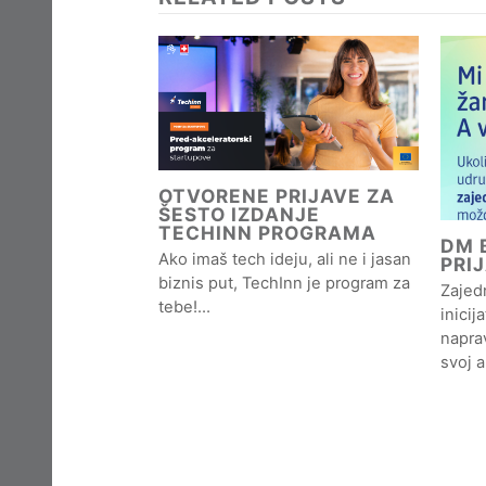
OTVORENE PRIJAVE ZA
ŠESTO IZDANJE
TECHINN PROGRAMA
DM B
Ako imaš tech ideju, ali ne i jasan
PRI
biznis put, TechInn je program za
Zajedn
tebe!…
inicij
naprav
svoj 