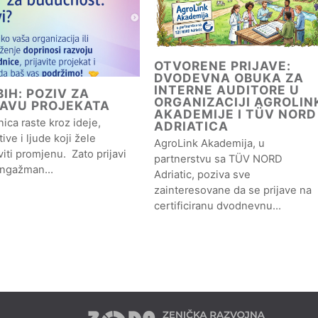
OTVORENE PRIJAVE:
DVODEVNA OBUKA ZA
INTERNE AUDITORE U
IH: POZIV ZA
ORGANIZACIJI AGROLIN
JAVU PROJEKATA
AKADEMIJE I TÜV NORD
ica raste kroz ideje,
ADRIATICA
ative i ljude koji žele
AgroLink Akademija, u
iti promjenu. Zato prijavi
partnerstvu sa TÜV NORD
angažman…
Adriatic, poziva sve
zainteresovane da se prijave na
certificiranu dvodnevnu…