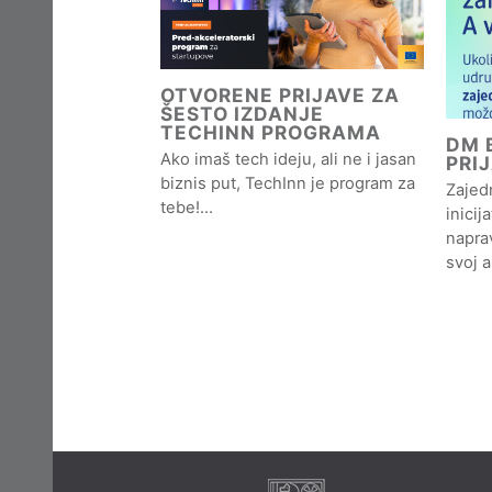
OTVORENE PRIJAVE ZA
ŠESTO IZDANJE
TECHINN PROGRAMA
DM B
Ako imaš tech ideju, ali ne i jasan
PRI
biznis put, TechInn je program za
Zajedn
tebe!…
inicij
naprav
svoj 