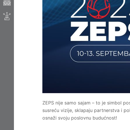
ZEPS nije samo sajam – to je simbol posl
susreću vizije, sklapaju partnerstva i 
osnaži svoju poslovnu budućnost!