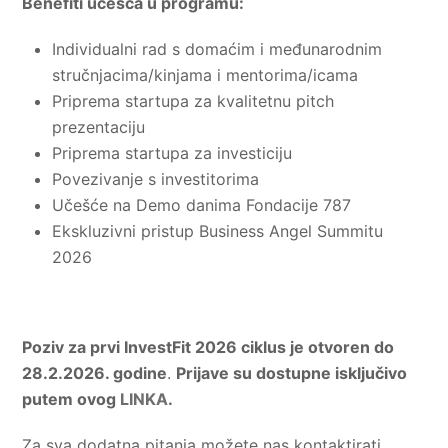
Benefiti učešća u programu:
Individualni rad s domaćim i međunarodnim
stručnjacima/kinjama i mentorima/icama
Priprema startupa za kvalitetnu pitch
prezentaciju
Priprema startupa za investiciju
Povezivanje s investitorima
Učešće na Demo danima Fondacije 787
Ekskluzivni pristup Business Angel Summitu
2026
Poziv za prvi InvestFit 2026 ciklus je otvoren do
28.2.2026. godine
.
Prijave su dostupne isključivo
putem ovog
LINKA
.
Za sva dodatna pitanja možete nas kontaktirati