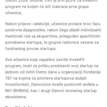
tokom 2026. Godine. Ovo je prvi poziv za InvestFit
program na kojem će biti izabrana prva grupa
učesnica.
Nakon prijave i selekcije, učesnice prolaze kroz fazu
poslovne dijagnostike, nakon čega slijedi individualni
mentorski rad sa ekspertima, prilagođen specifičnim
potrebama startupa, te grupne radionice vezane za
fundraising proces startupa.
Sve učesnice koje uspješno završe InvestFit
program, imati će priliku predstaviti svoj startup na
jednom od četiri Demo dana u organizaciji Fondacije
787 na kojima će pitcheve startupova slušati
investitorke/i, članovi/ice mreže poslovnih anđela u
BiH (BHBAN), kao i drugi članovi domaćeg startup
ekosistema.