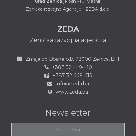
Grad Zenica
je osnivač i vlasnik
Zeničke razvojne Agencije - ZEDA d.o.o.
ZEDA
Zenička razvojna agencija
Zmaja od Bosne b.b.
72000 Zenica,
BiH
387 32 449-410
+
+387 32 449-415
info@zeda.ba
www.zeda.ba
Newsletter
E-
mail