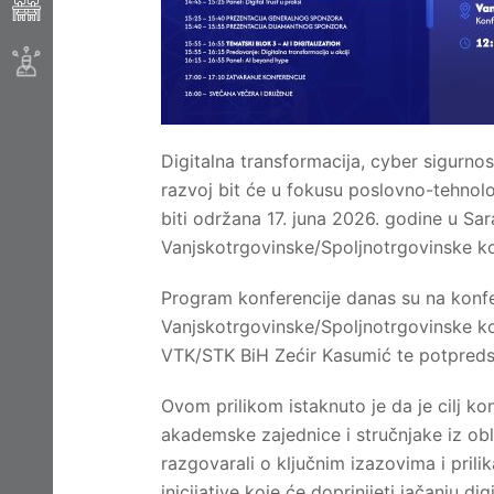
Digitalna transformacija, cyber sigurnost
razvoj bit će u fokusu poslovno-tehnolo
biti održana 17. juna 2026. godine u Sara
Vanjskotrgovinske/Spoljnotrgovinske k
Program konferencije danas su na konfer
Vanjskotrgovinske/Spoljnotrgovinske ko
VTK/STK BiH Zećir Kasumić te potpredsje
Ovom prilikom istaknuto je da je cilj kon
akademske zajednice i stručnjake iz oblas
razgovarali o ključnim izazovima i prili
inicijative koje će doprinijeti jačanju d