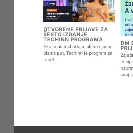
OTVORENE PRIJAVE ZA
ŠESTO IZDANJE
TECHINN PROGRAMA
DM B
Ako imaš tech ideju, ali ne i jasan
PRI
biznis put, TechInn je program za
Zajedn
tebe!…
inicij
naprav
svoj 