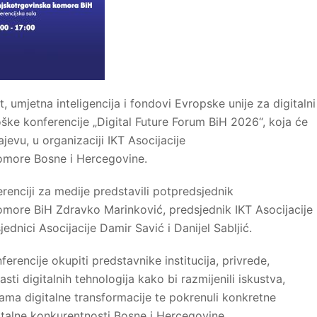
, umjetna inteligencija i fondovi Evropske unije za digitalni
ške konferencije „Digital Future Forum BiH 2026“, koja će
jevu, u organizaciji IKT Asocijacije
omore Bosne i Hercegovine.
enciji za medije predstavili potpredsjednik
more BiH Zdravko Marinković, predsjednik IKT Asocijacije
dnici Asocijacije Damir Savić i Danijel Sabljić.
ferencije okupiti predstavnike institucija, privrede,
ti digitalnih tehnologija kako bi razmijenili iskustva,
kama digitalne transformacije te pokrenuli konkretne
igitalne konkurentnosti Bosne i Hercegovine.