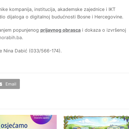
ke kompanija, institucija, akademske zajednice i IKT
dio dijaloga o digitalnoj budućnosti Bosne i Hercegovine.
 slanjem popunjenog
prijavnog obrasca
i dokaza o izvršenoj
orabih.ba
.
e Nina Dabić (033/566-174).
Email