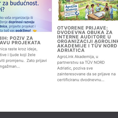
OTVORENE PRIJAVE:
DVODEVNA OBUKA ZA
INTERNE AUDITORE U
IH: POZIV ZA
ORGANIZACIJI AGROLIN
JAVU PROJEKATA
AKADEMIJE I TÜV NORD
ica raste kroz ideje,
ADRIATICA
ative i ljude koji žele
AgroLink Akademija, u
iti promjenu. Zato prijavi
partnerstvu sa TÜV NORD
angažman…
Adriatic, poziva sve
zainteresovane da se prijave na
certificiranu dvodnevnu…