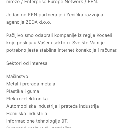
mreže / Enterprise Europe Network / EEN.
Jedan od EEN partnera je i Zenička razvojna
agencija ZEDA d.o.o.
Pažljivo smo odabrali kompanije iz regije Kocaeli
koje posluju u Vašem sektoru. Sve što Vam je
potrebno jeste stabilna internet konekcija i računar.
Sektori od interesa:
Mašinstvo
Metal i prerada metala
Plastika i guma
Elektro-elektronika
Automobilska industrija i prateća industrija
Hemijska industrija
Informacione tehnologije (IT)