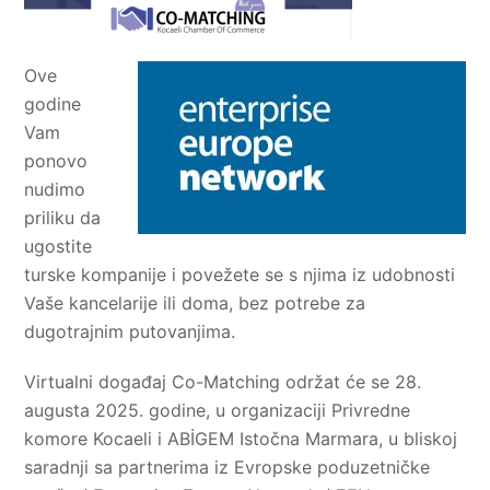
Ove
godine
Vam
ponovo
nudimo
priliku da
ugostite
turske kompanije i povežete se s njima iz udobnosti
Vaše kancelarije ili doma, bez potrebe za
dugotrajnim putovanjima.
Virtualni događaj Co-Matching održat će se 28.
augusta 2025. godine, u organizaciji Privredne
komore Kocaeli i ABİGEM Istočna Marmara, u bliskoj
saradnji sa partnerima iz Evropske poduzetničke