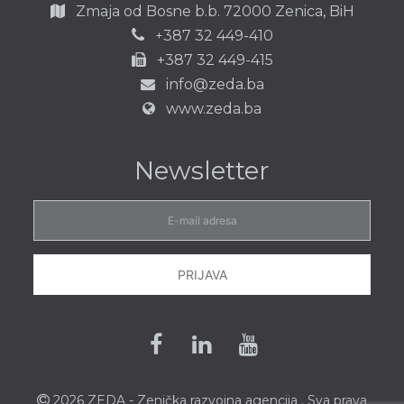
Zmaja od Bosne b.b.
72000 Zenica,
BiH
387 32 449-410
+
+387 32 449-415
info@zeda.ba
www.zeda.ba
Newsletter
E-
mail
adresa
PRIJAVA
Facebook
Linkedin
Youtube
2026 ZEDA - Zenička
razvojna agencija
. Sva prava