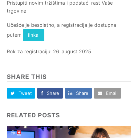
Pristupiti novim tržištima i podstaći rast Vaše
trgovine
Učešće je besplatno, a registracija je dostupna
putem
linka
Rok za registraciju: 26. august 2025.
SHARE THIS
Tweet
Share
Share
Email
RELATED POSTS