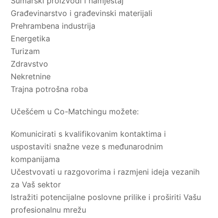
Šumarski proizvodi i namještaj
Građevinarstvo i građevinski materijali
Prehrambena industrija
Energetika
Turizam
Zdravstvo
Nekretnine
Trajna potrošna roba
Učešćem u Co-Matchingu možete:
Komunicirati s kvalifikovanim kontaktima i
uspostaviti snažne veze s međunarodnim
kompanijama
Učestvovati u razgovorima i razmjeni ideja vezanih
za Vaš sektor
Istražiti potencijalne poslovne prilike i proširiti Vašu
profesionalnu mrežu