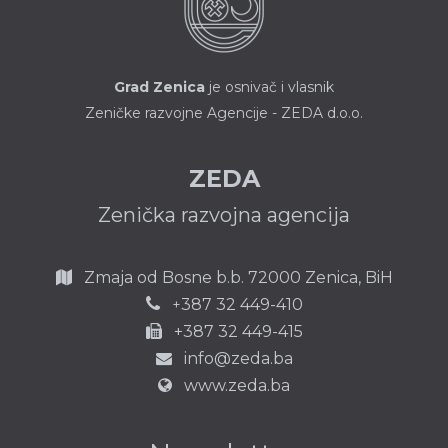
Grad Zenica
je osnivač i vlasnik
Zeničke razvojne Agencije - ZEDA d.o.o.
ZEDA
Zenička razvojna agencija
Zmaja od Bosne b.b.
72000 Zenica,
BiH
387 32 449-410
+
+387 32 449-415
info@zeda.ba
www.zeda.ba