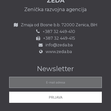
ZEDA
Zenička razvojna agencija
Zmaja od Bosne b.b.
72000 Zenica,
BiH
387 32 449-410
+
+387 32 449-415
info@zeda.ba
www.zeda.ba
Newsletter
E-
mail
adresa
PRIJAVA