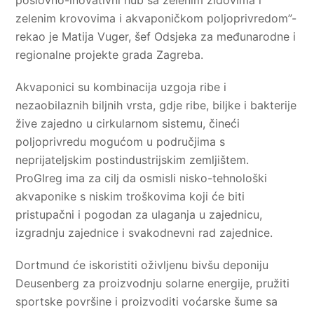
poslovno-inovativni hub sa zelenim zidovima i
zelenim krovovima i akvaponičkom poljoprivredom”-
rekao je Matija Vuger, šef Odsjeka za međunarodne i
regionalne projekte grada Zagreba.
Akvaponici su kombinacija uzgoja ribe i
nezaobilaznih biljnih vrsta, gdje ribe, biljke i bakterije
žive zajedno u cirkularnom sistemu, čineći
poljoprivredu mogućom u područjima s
neprijateljskim postindustrijskim zemljištem.
ProGIreg ima za cilj da osmisli nisko-tehnološki
akvaponike s niskim troškovima koji će biti
pristupačni i pogodan za ulaganja u zajednicu,
izgradnju zajednice i svakodnevni rad zajednice.
Dortmund će iskoristiti oživljenu bivšu deponiju
Deusenberg za proizvodnju solarne energije, pružiti
sportske površine i proizvoditi voćarske šume sa