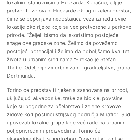
lokalnim stanovnicima Huckarda. Konačno, cilj je
pretvoriti izolovani Huckarde okrug u zeleni prostor,
čime se popunjava nedostajuća veza između dvije
lokacije oko rijeke koje su već pretvorene u parkove
prirode. “Željeli bismo da iskoristimo postojeće
snage ove gradske zone. Želimo da povežemo
postojeći potencijal i želimo da poboljšamo kvalitet
života u urbanim sredinama “- rekao je Stefan
Thabe, Odeljenje za urbanizam i graditeljstvo, grada
Dortmunda.
Torino će predstaviti rješenja zasnovana na prirodi,
uključujući akvaponike, trake za bicikle, površine
koje su pogodne za pčelarstvo i zelene krovove i
zidove kod postindustrijskog područja Mirafiori Sud
i povezati lokalne grupe koje već rade na urbanim
poljoprivrednim proizvodima. Torino će
eksperimentisati s upotrebom “novog tla”, koji se