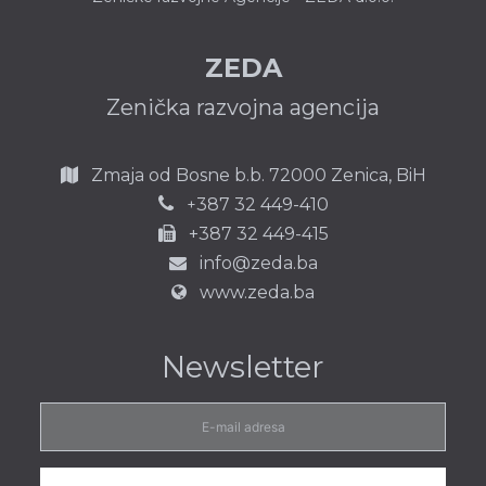
ZEDA
Zenička razvojna agencija
Zmaja od Bosne b.b.
72000 Zenica,
BiH
387 32 449-410
+
+387 32 449-415
info@zeda.ba
www.zeda.ba
Newsletter
E-
mail
adresa