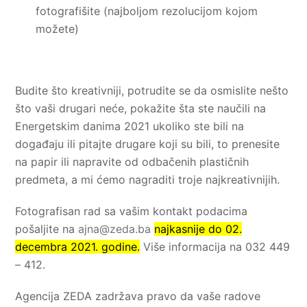
fotografišite (najboljom rezolucijom kojom
možete)
Budite što kreativniji, potrudite se da osmislite nešto
što vaši drugari neće, pokažite šta ste naučili na
Energetskim danima 2021 ukoliko ste bili na
događaju ili pitajte drugare koji su bili, to prenesite
na papir ili napravite od odbačenih plastičnih
predmeta, a mi ćemo nagraditi troje najkreativnijih.
Fotografisan rad sa vašim kontakt podacima
pošaljite na
ajna@zeda.ba
najkasnije do 02.
decembra 2021. godine.
Više informacija na 032 449
– 412.
Agencija ZEDA zadržava pravo da vaše radove