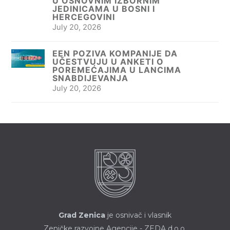
U OSNOVNIM IZBORNIM
JEDINICAMA U BOSNI I
HERCEGOVINI
July 20, 2026
EEN POZIVA KOMPANIJE DA
UČESTVUJU U ANKETI O
POREMEĆAJIMA U LANCIMA
SNABDIJEVANJA
July 20, 2026
Grad Zenica
je osnivač i vlasnik
Zeničke razvojne Agencije - ZEDA d.o.o.