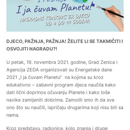
DJECO, PAŽNJA, PAŽNJA! ŽELITE LI SE TAKMIČITI I
OSVOJITI NAGRADU?!
U petak, 19. novembra 2021. godine, Grad Zenica i
Agencija ZEDA organizovali su Energetske dane
2021 „I ja čuvam Planetu“ na kojima su kroz
edukativno – zabavni program djeca naučila kako
dati lični doprinos očuvanju Planete i kako loše
navike zamijeniti dobrima. Zamolili smo ih da sve
ono što su naučili, ispričaju drugarima koji nisu bili sa
nama.
Kroz predstavu, radionice, kolo znanja i druge