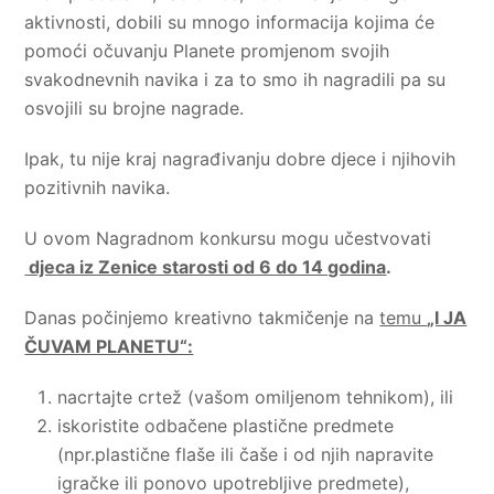
aktivnosti, dobili su mnogo informacija kojima će
pomoći očuvanju Planete promjenom svojih
svakodnevnih navika i za to smo ih nagradili pa su
osvojili su brojne nagrade.
Ipak, tu nije kraj nagrađivanju dobre djece i njihovih
pozitivnih navika.
U ovom Nagradnom konkursu mogu učestvovati
djeca iz Zenice starosti od 6 do 14 godina
.
Danas počinjemo kreativno takmičenje na
temu
„I JA
ČUVAM PLANETU“:
nacrtajte crtež (vašom omiljenom tehnikom), ili
iskoristite odbačene plastične predmete
(npr.plastične flaše ili čaše i od njih napravite
igračke ili ponovo upotrebljive predmete),