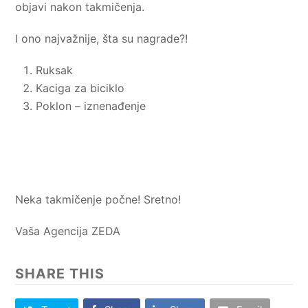
objavi nakon takmičenja.
I ono najvažnije, šta su nagrade?!
Ruksak
Kaciga za biciklo
Poklon – iznenađenje
Neka takmičenje počne! Sretno!
Vaša Agencija ZEDA
SHARE THIS