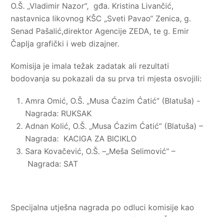
O.Š. „Vladimir Nazor“, gđa. Kristina Livančić,
nastavnica likovnog KŠC „Sveti Pavao“ Zenica, g.
Senad Pašalić,direktor Agencije ZEDA, te g. Emir
Čaplja grafički i web dizajner.
Komisija je imala težak zadatak ali rezultati
bodovanja su pokazali da su prva tri mjesta osvojili:
Amra Omić, O.Š. „Musa Ćazim Ćatić“ (Blatuša) -
Nagrada: RUKSAK
Adnan Kolić, O.Š. „Musa Ćazim Ćatić“ (Blatuša) –
Nagrada: KACIGA ZA BICIKLO
Sara Kovačević, O.Š. –„Meša Selimović“ –
Nagrada: SAT
Specijalna utješna nagrada po odluci komisije kao