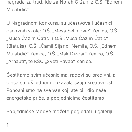
nagrada za trud, ide za Norah Gržan iz O.Š. “Edhem
Mulabdić”.
U Nagradnom konkursu su učestvovali učesnici
osnovnih škola: O.Š. „Meša Selimović“ Zenica, O.Š.
„Musa Ćazim Ćatić“ i O.Š „Musa Ćazim Ćatić“
(Blatuša), O.Š. „Ćamil Sijarić“ Nemila, O.Š. „Edhem
Mulabdić“ Zenica, O.Š. „Mak Dizdar“ Zenica, O.Š.
„Arnauti“, te KŠC „Sveti Pavao“ Zenica.
Čestitamo svim učesnicima, radovi su predivni, a
djeca su još jednom pokazala svoju kreativnost.
Ponosni smo na sve vas koji ste bili dio naše
energetske priče, a pobjednicima čestitamo.
Pobjedničke radove možete pogledati u galeriji:
1.