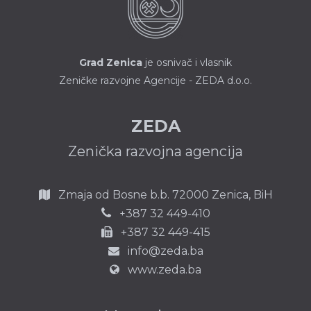
Grad Zenica
je osnivač i vlasnik
Zeničke razvojne Agencije - ZEDA d.o.o.
ZEDA
Zenička razvojna agencija
Zmaja od Bosne b.b.
72000 Zenica,
BiH
387 32 449-410
+
+387 32 449-415
info@zeda.ba
www.zeda.ba