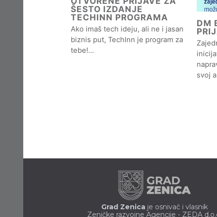
OTVORENE PRIJAVE ZA
ŠESTO IZDANJE
TECHINN PROGRAMA
DM B
Ako imaš tech ideju, ali ne i jasan
PRI
biznis put, TechInn je program za
Zajedn
tebe!…
inicij
naprav
svoj 
Grad Zenica
je osnivač i vlasnik
Zeničke razvojne Agencije - ZEDA d.o.