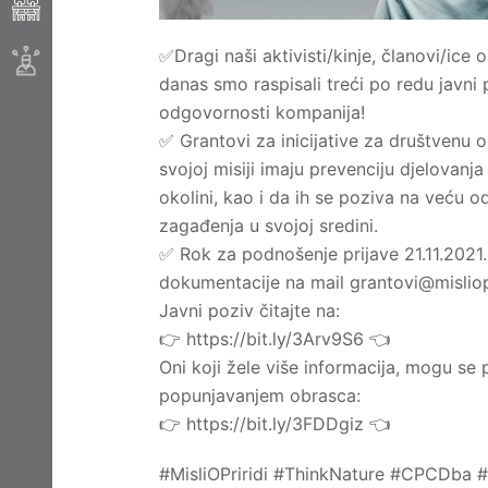
✅Dragi naši aktivisti/kinje, članovi/ice o
danas smo raspisali treći po redu javni 
odgovornosti kompanija!
✅ Grantovi za inicijative za društvenu
svojoj misiji imaju prevenciju djelovan
okolini, kao i da ih se poziva na veću 
zagađenja u svojoj sredini.
✅ Rok za podnošenje prijave 21.11.2021
dokumentacije na mail
grantovi@misliop
Javni poziv čitajte na:
👉 https://bit.ly/3Arv9S6 👈
Oni koji žele više informacija, mogu se p
popunjavanjem obrasca:
👉 https://bit.ly/3FDDgiz 👈
#MisliOPriridi #ThinkNature #CPCDba