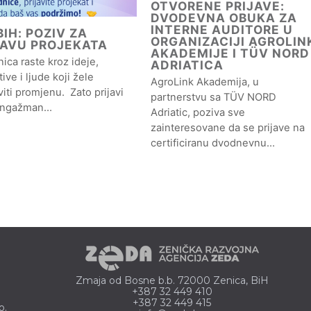
OTVORENE PRIJAVE:
DVODEVNA OBUKA ZA
INTERNE AUDITORE U
IH: POZIV ZA
ORGANIZACIJI AGROLIN
JAVU PROJEKATA
AKADEMIJE I TÜV NORD
ica raste kroz ideje,
ADRIATICA
ative i ljude koji žele
AgroLink Akademija, u
iti promjenu. Zato prijavi
partnerstvu sa TÜV NORD
angažman…
Adriatic, poziva sve
zainteresovane da se prijave na
certificiranu dvodnevnu…
Zmaja od Bosne b.b. 72000 Zenica, BiH
+387 32 449 410
+387 32 449 415
o.