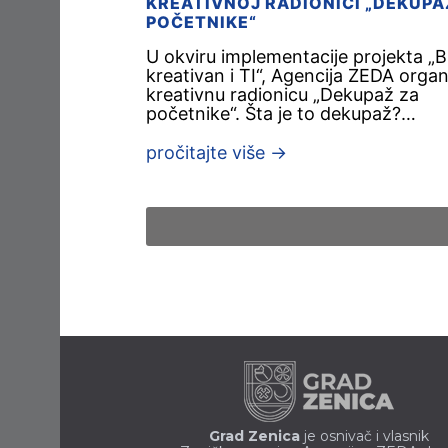
KREATIVNOJ RADIONICI „DEKUPA
POČETNIKE“
U okviru implementacije projekta „B
kreativan i TI“, Agencija ZEDA organ
kreativnu radionicu „Dekupaž za
početnike“. Šta je to dekupaž?…
pročitajte više
→
Grad Zenica
je osnivač i vlasnik