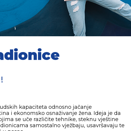
adionice
!
ljudskih kapaciteta odnosno jačanje
tina i ekonomsko osnaživanje žena. Ideja je da
jima se uče različite tehnike, steknu vještine
adionicama samostalno vježbaju, usavršavaju te