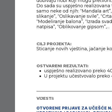
dobivaju hobi koji mogu pretvorit
Do sada su uspješno realizovana 
samo neke od njih: “Mandala art”, 
slikanje”, “Oslikavanje svile”, “Crt
“Modeliranje balona”, “Izrada svad
natpisa”, “Oblikovanje gipsom”,…
CILJ PROJEKTA:
Sticanje novih vještina, jačanje
OSTVARENI REZULTATI:
uspješno realizovano preko 40
U projektu učestvovalo preko
VIJESTI:
OTVORENE PRIJAVE ZA UČEŠĆE N