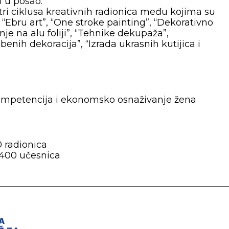
i u posao.
tri ciklusa kreativnih radionica među kojima su
“Ebru art”, “One stroke painting”, “Dekorativno
anje na alu foliji”, “Tehnike dekupaža”,
benih dekoracija”, “Izrada ukrasnih kutijica i
 kompetencija i ekonomsko osnaživanje žena
 radionica
 400 učesnica
A