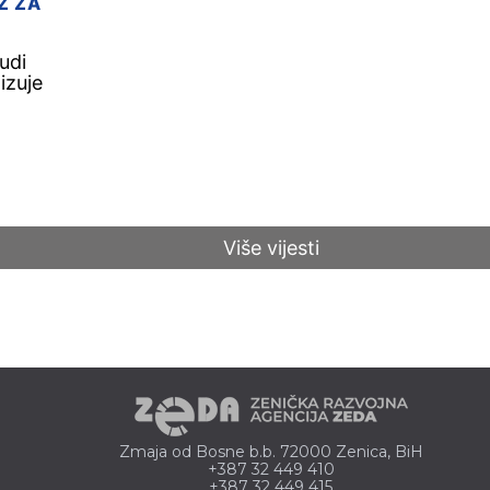
Ž ZA
udi
izuje
Više vijesti
Zmaja od Bosne b.b. 72000 Zenica, BiH
+387 32 449 410
+387 32 449 415