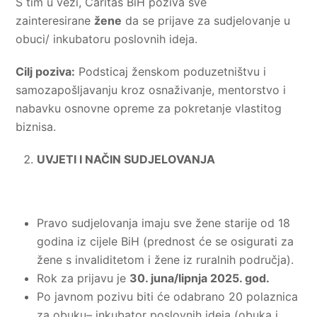
S tim u vezi, Caritas BiH poziva sve
zainteresirane
žene
da se prijave za sudjelovanje u
obuci/ inkubatoru poslovnih ideja.
Cilj poziva:
Podsticaj ženskom poduzetništvu i
samozapošljavanju kroz osnaživanje, mentorstvo i
nabavku osnovne opreme za pokretanje vlastitog
biznisa.
UVJETI I NAČIN SUDJELOVANJA
Pravo sudjelovanja imaju sve žene starije od 18
godina iz cijele BiH (prednost će se osigurati za
žene s invaliditetom i žene iz ruralnih područja).
Rok za prijavu je
30. juna/lipnja 2025. god.
Po javnom pozivu biti će odabrano 20 polaznica
za obuku– inkubator poslovnih ideja (obuka i