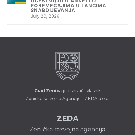
UČESTVUJU U ANKETI O
POREMEĆAJIMA U LANCIMA
SNABDIJEVANJA
July 20, 2026
Grad Zenica
je osnivač i vlasnik
Zeničke razvojne Agencije - ZEDA d.o.o.
ZEDA
Zenička razvojna agencija