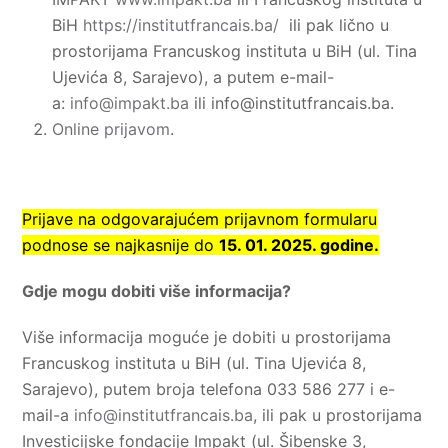
BiH
https://institutfrancais.ba/
ili pak lično u
prostorijama Francuskog instituta u BiH (ul. Tina
Ujevića 8, Sarajevo), a putem e-mail-
a:
info@impakt.ba
ili
info@institutfrancais.ba
.
Online prijavom
.
Prijave na odgovarajućem prijavnom formularu
podnose se najkasnije do
15. 01. 2025. godine.
Gdje mogu dobiti više informacija?
Više informacija moguće je dobiti u prostorijama
Francuskog instituta u BiH (ul. Tina Ujevića 8,
Sarajevo), putem broja telefona 033 586 277 i e-
mail-a
info@institutfrancais.ba
, ili pak u prostorijama
Investicijske fondacije Impakt (ul. Šibenske 3,