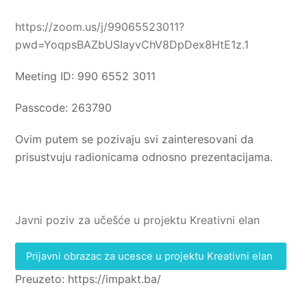
https://zoom.us/j/99065523011?
pwd=YoqpsBAZbUSIayvChV8DpDex8HtE1z.1
Meeting ID: 990 6552 3011
Passcode: 263790
Ovim putem se pozivaju svi zainteresovani da
prisustvuju radionicama odnosno prezentacijama.
Javni poziv za učešće u projektu Kreativni elan
Prijavni obrazac za ucesce u projektu Kreativni elan
Preuzeto: https://impakt.ba/