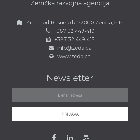
Zenička razvojna agencija
Zmaja od Bosne b.b.
72000 Zenica,
BiH
387 32 449-410
+
+387 32 449-415
info@zeda.ba
www.zeda.ba
Newsletter
E-
mail
adresa
PRIJAVA
Facebook
Linkedin
Youtube