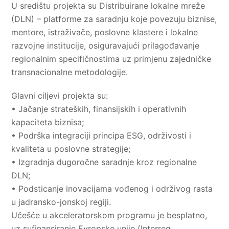
U središtu projekta su Distribuirane lokalne mreže
(DLN) – platforme za saradnju koje povezuju biznise,
mentore, istraživače, poslovne klastere i lokalne
razvojne institucije, osiguravajući prilagođavanje
regionalnim specifičnostima uz primjenu zajedničke
transnacionalne metodologije.
Glavni ciljevi projekta su:
• Jačanje strateških, finansijskih i operativnih
kapaciteta biznisa;
• Podrška integraciji principa ESG, održivosti i
kvaliteta u poslovne strategije;
• Izgradnja dugoročne saradnje kroz regionalne
DLN;
• Podsticanje inovacijama vođenog i održivog rasta
u jadransko-jonskoj regiji.
Učešće u akceleratorskom programu je besplatno,
uz sufinansiranje Evropske unije (Interreg