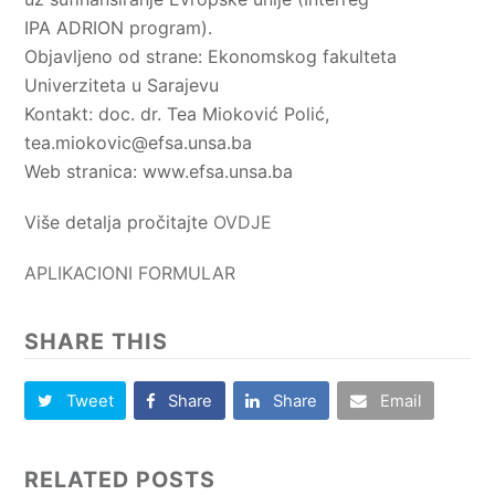
IPA ADRION program).
Objavljeno od strane: Ekonomskog fakulteta
Univerziteta u Sarajevu
Kontakt: doc. dr. Tea Mioković Polić,
tea.miokovic@efsa.unsa.ba
Web stranica: www.efsa.unsa.ba
Više detalja pročitajte
OVDJE
APLIKACIONI FORMULAR
SHARE THIS
Tweet
Share
Share
Email
RELATED POSTS