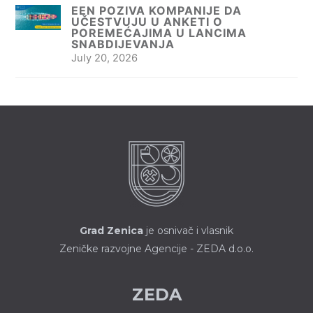
EEN POZIVA KOMPANIJE DA
UČESTVUJU U ANKETI O
POREMEĆAJIMA U LANCIMA
SNABDIJEVANJA
July 20, 2026
Grad Zenica
je osnivač i vlasnik
Zeničke razvojne Agencije - ZEDA d.o.o.
ZEDA