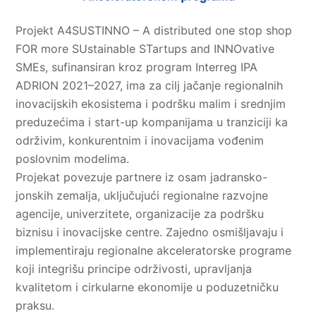
Projekt A4SUSTINNO – A distributed one stop shop
FOR more SUstainable STartups and INNOvative
SMEs, sufinansiran kroz program Interreg IPA
ADRION 2021–2027, ima za cilj jačanje regionalnih
inovacijskih ekosistema i podršku malim i srednjim
preduzećima i start-up kompanijama u tranziciji ka
održivim, konkurentnim i inovacijama vođenim
poslovnim modelima.
Projekat povezuje partnere iz osam jadransko-
jonskih zemalja, uključujući regionalne razvojne
agencije, univerzitete, organizacije za podršku
biznisu i inovacijske centre. Zajedno osmišljavaju i
implementiraju regionalne akceleratorske programe
koji integrišu principe održivosti, upravljanja
kvalitetom i cirkularne ekonomije u poduzetničku
praksu.