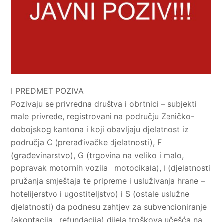
I PREDMET POZIVA
Pozivaju se privredna društva i obrtnici – subjekti
male privrede, registrovani na području Zeničko-
dobojskog kantona i koji obavljaju djelatnost iz
područja C (prerađivačke djelatnosti), F
(građevinarstvo), G (trgovina na veliko i malo,
popravak motornih vozila i motocikala), I (djelatnosti
pružanja smještaja te pripreme i usluživanja hrane –
hotelijerstvo i ugostiteljstvo) i S (ostale uslužne
djelatnosti) da podnesu zahtjev za subvencioniranje
(akontacija i refundacija) dijela troškova učešća na