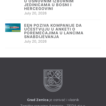
U OSNOVNIM IZBORNIM
JEDINICAMA U BOSNI I
HERCEGOVINI
July 20, 2026
EEN POZIVA KOMPANIJE DA
UČESTVUJU U ANKETI O
POREMEĆAJIMA U LANCIMA
SNABDIJEVANJA
July 20, 2026
Grad Zenica
je osnivač i vlasnik
Zeničke razvojne Agencije - ZEDA d.o.o.