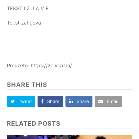
TEKST I Z J A V E
Tekst zahtjeva
Preuzeto: https://zenica.ba/
SHARE THIS
Tweet
Share
Share
Email
RELATED POSTS