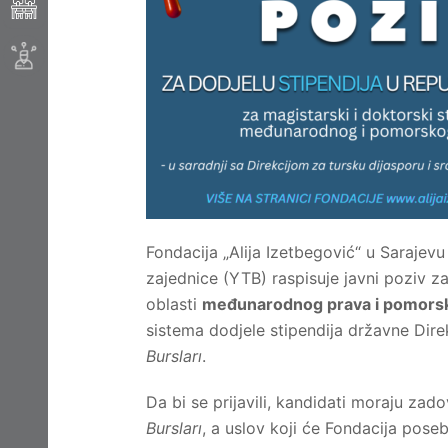
Fondacija „Alija Izetbegović“ u Sarajevu
zajednice (YTB) raspisuje javni poziv z
oblasti
međunarodnog prava i pomors
sistema dodjele stipendija državne Dire
Bursları
.
Da bi se prijavili, kandidati moraju za
Bursları
, a uslov koji će Fondacija poseb