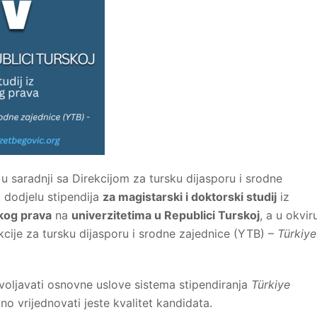
 u saradnji sa Direkcijom za tursku dijasporu i srodne
a dodjelu stipendija
za magistarski i doktorski studij
iz
kog prava
na
univerzitetima u Republici Turskoj
, a u okvir
kcije za tursku dijasporu i srodne zajednice (YTB) –
Türkiye
dovoljavati osnovne uslove sistema stipendiranja
Türkiye
no vrijednovati jeste kvalitet kandidata.