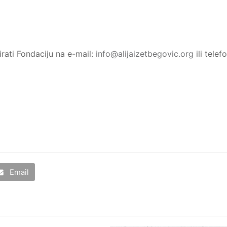
rati Fondaciju na e-mail:
info@alijaizetbegovic.org
ili telef
Email