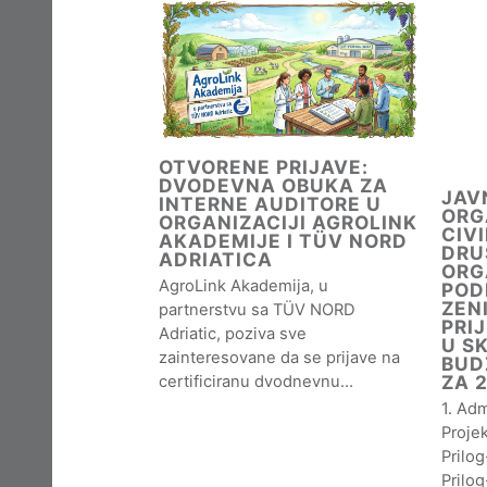
OTVORENE PRIJAVE:
DVODEVNA OBUKA ZA
JAV
INTERNE AUDITORE U
ORG
ORGANIZACIJI AGROLINK
CIV
AKADEMIJE I TÜV NORD
DRU
ADRIATICA
ORG
AgroLink Akademija, u
POD
ZEN
partnerstvu sa TÜV NORD
PRI
Adriatic, poziva sve
U S
zainteresovane da se prijave na
BUD
ZA 
certificiranu dvodnevnu…
1. Adm
Projek
Prilo
Prilog