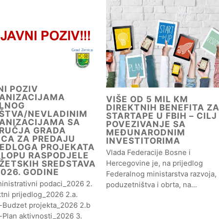
NI POZIV
ANIZACIJAMA
VIŠE OD 5 MIL KM
ILNOG
DIREKTNIH BENEFITA Z
ŠTVA/NEVLADINIM
STARTAPE U FBIH – CILJ
ANIZACIJAMA SA
POVEZIVANJE SA
RUČJA GRADA
MEĐUNARODNIM
ICA ZA PREDAJU
INVESTITORIMA
JEDLOGA PROJEKATA
Vlada Federacije Bosne i
KLOPU RASPODJELE
ŽETSKIH SREDSTAVA
Hercegovine je, na prijedlog
2026. GODINE
Federalnog ministarstva razvoja,
inistrativni podaci_2026 2.
poduzetništva i obrta, na…
tni prijedlog_2026 2.a.
g-Budzet projekta_2026 2.b
-Plan aktivnosti_2026 3.