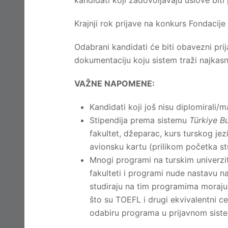
kandidati koji zadovoljavaju uslove biti 
Krajnji rok prijave na konkurs Fondacije
Odabrani kandidati će biti obavezni prij
dokumentaciju koju sistem traži najkas
VAŽNE NAPOMENE:
Kandidati koji još nisu diplomirali/
Stipendija prema sistemu
Türkiye Bu
fakultet, džeparac, kurs turskog jez
avionsku kartu (prilikom početka stu
Mnogi programi na turskim univerzi
fakulteti i programi nude nastavu na
studiraju na tim programima moraju 
što su TOEFL i drugi ekvivalentni ce
odabiru programa u prijavnom sist