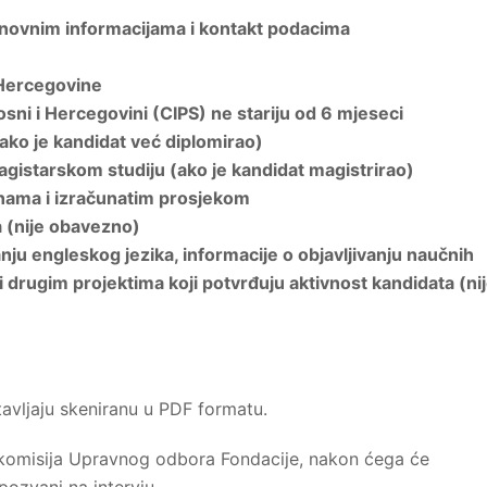
osnovnim informacijama i kontakt podacima
 Hercegovine
sni i Hercegovini (CIPS) ne stariju od 6 mjeseci
ako je kandidat već diplomirao)
istarskom studiju (ako je kandidat magistrirao)
enama i izračunatim prosjekom
a (nije obavezno)
nju engleskog jezika, informacije o objavljivanju naučnih
i drugim projektima koji potvrđuju aktivnost kandidata (ni
vljaju skeniranu u PDF formatu.
 komisija Upravnog odbora Fondacije, nakon ćega će