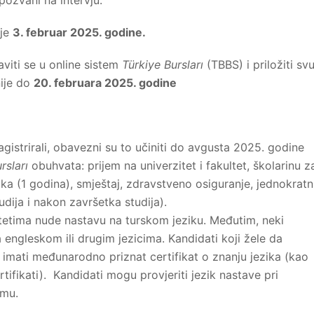
pozvani na intervju.
 je
3. februar 2025. godine.
aviti se u online sistem
Türkiye Bursları
(TBBS) i priložiti sv
nije do
20. februara 2025. godine
magistrirali, obavezni su to učiniti do avgusta 2025. godine
rsları
obuhvata: prijem na univerzitet i fakultet, školarinu z
ika (1 godina), smještaj, zdravstveno osiguranje, jednokrat
dija i nakon završetka studija).
tetima nude nastavu na turskom jeziku. Međutim, neki
 engleskom ili drugim jezicima. Kandidati koji žele da
imati međunarodno priznat certifikat o znanju jezika (kao
rtifikati). Kandidati mogu provjeriti jezik nastave pri
emu.