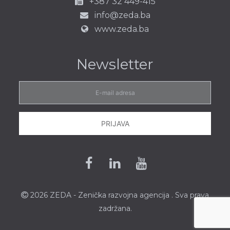
+387 32 449-415
info@zeda.ba
www.zeda.ba
Newsletter
E-
mail
adresa
PRIJAVA
Facebook
Linkedin
Youtube
2026 ZEDA - Zenička
razvojna agencija
. Sva prava
zadržana.