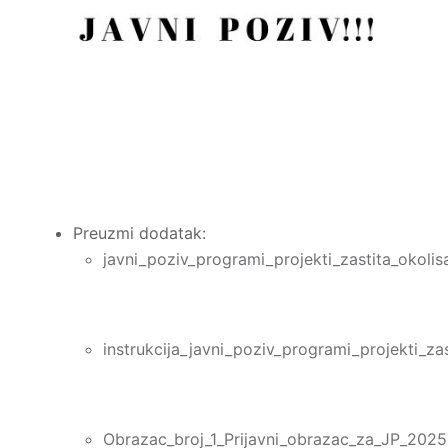
Preuzmi dodatak:
javni_poziv_programi_projekti_zastita_okoli
instrukcija_javni_poziv_programi_projekti_za
Obrazac_broj_1_Prijavni_obrazac_za_JP_2025