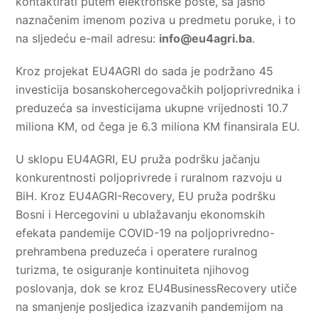
kontaktirati putem elektronske pošte, sa jasno
naznačenim imenom poziva u predmetu poruke, i to
na sljedeću e-mail adresu:
info@eu4agri.ba
.
Kroz projekat EU4AGRI do sada je podržano 45
investicija bosanskohercegovačkih poljoprivrednika i
preduzeća sa investicijama ukupne vrijednosti 10.7
miliona KM, od čega je 6.3 miliona KM finansirala EU.
U sklopu EU4AGRI, EU pruža podršku jačanju
konkurentnosti poljoprivrede i ruralnom razvoju u
BiH. Kroz EU4AGRI-Recovery, EU pruža podršku
Bosni i Hercegovini u ublažavanju ekonomskih
efekata pandemije COVID-19 na poljoprivredno-
prehrambena preduzeća i operatere ruralnog
turizma, te osiguranje kontinuiteta njihovog
poslovanja, dok se kroz EU4BusinessRecovery utiče
na smanjenje posljedica izazvanih pandemijom na