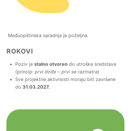
Međuopštinska saradnja je poželjna.
ROKOVI
Poziv je
stalno otvoren
do utroška sredstava
(princip:
prvi dođe – prvi se razmatra
)
Sve projektne aktivnosti moraju biti završene
do
31.03.2027.