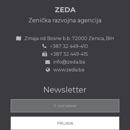
ZEDA
Zenička razvojna agencija
Zmaja od Bosne b.b.
72000 Zenica,
BiH
387 32 449-410
+
+387 32 449-415
info@zeda.ba
www.zeda.ba
Newsletter
E-
mail
adresa
PRIJAVA