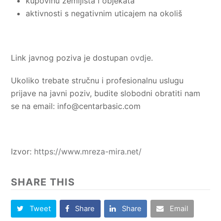
kupovinu zemljišta i objekata
aktivnosti s negativnim uticajem na okoliš
Link javnog poziva je dostupan
ovdje
.
Ukoliko trebate stručnu i profesionalnu uslugu
prijave na javni poziv, budite slobodni obratiti nam
se na email:
info@centarbasic.com
Izvor:
https://www.mreza-mira.net/
SHARE THIS
Tweet
Share
Share
Email