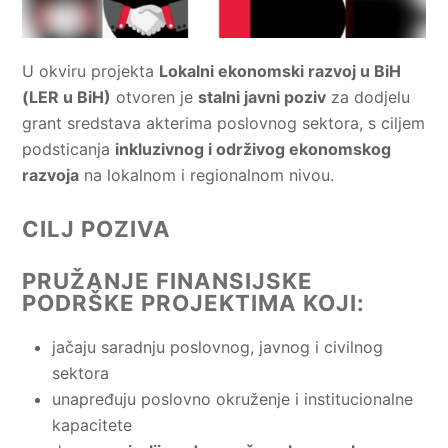
U okviru projekta
Lokalni ekonomski razvoj u BiH
(LER u BiH)
otvoren je
stalni javni poziv
za dodjelu
grant sredstava akterima poslovnog sektora, s ciljem
podsticanja
inkluzivnog i održivog ekonomskog
razvoja
na lokalnom i regionalnom nivou.
CILJ POZIVA
PRUŽANJE FINANSIJSKE
PODRŠKE PROJEKTIMA KOJI:
jačaju saradnju poslovnog, javnog i civilnog
sektora
unapređuju poslovno okruženje i institucionalne
kapacitete