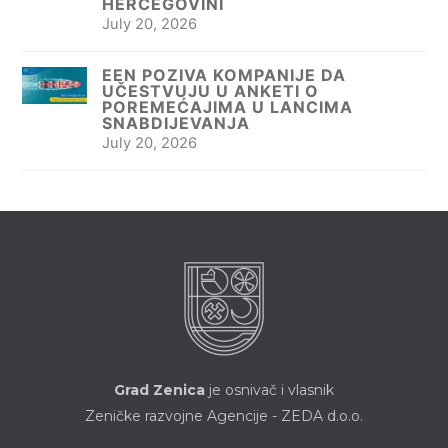
HERCEGOVINI
July 20, 2026
EEN POZIVA KOMPANIJE DA
UČESTVUJU U ANKETI O
POREMEĆAJIMA U LANCIMA
SNABDIJEVANJA
July 20, 2026
Grad Zenica
je osnivač i vlasnik
Zeničke razvojne Agencije - ZEDA d.o.o.