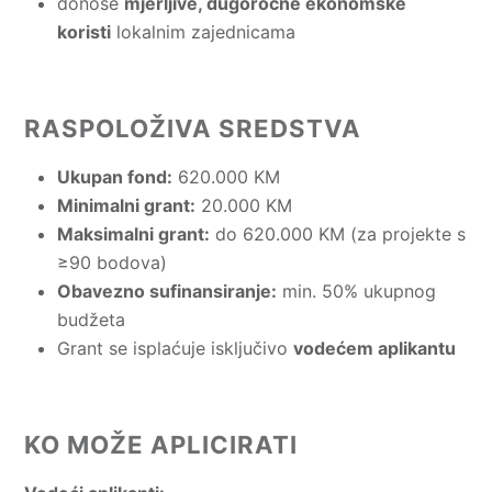
donose
mjerljive, dugoročne ekonomske
koristi
lokalnim zajednicama
RASPOLOŽIVA SREDSTVA
Ukupan fond:
620.000 KM
Minimalni grant:
20.000 KM
Maksimalni grant:
do 620.000 KM (za projekte s
≥90 bodova)
Obavezno sufinansiranje:
min. 50% ukupnog
budžeta
Grant se isplaćuje isključivo
vodećem aplikantu
KO MOŽE APLICIRATI