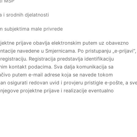
ti MSP
 i srodnih djelatnosti
m subjektima male privrede
ojektne prijave obavlja elektronskim putem uz obavezno
tacije navedene u Smjernicama. Po pristupanju „e-prijavi“,
registraciju. Registracija predstavlja identifikaciju
nim kontakt podacima. Sva dalja komunikacija sa
jučivo putem e-mail adrese koja se navede tokom
žan osigurati redovan uvid i provjeru pristigle e-pošte, a sv
jegove projektne prijave i realizacije eventualno