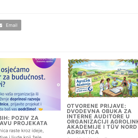
Email
OTVORENE PRIJAVE:
DVODEVNA OBUKA ZA
INTERNE AUDITORE U
IH: POZIV ZA
ORGANIZACIJI AGROLIN
JAVU PROJEKATA
AKADEMIJE I TÜV NORD
ica raste kroz ideje,
ADRIATICA
ative i ljude koji žele