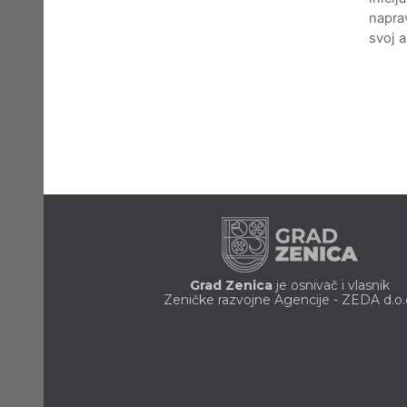
naprav
svoj 
Grad Zenica
je osnivač i vlasnik
Zeničke razvojne Agencije - ZEDA d.o.