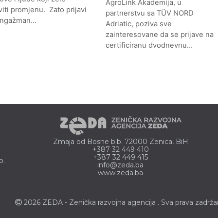
AgroLink Akademija, u
iti promjenu. Zato prijavi
partnerstvu sa TÜV NORD
angažman…
Adriatic, poziva sve
zainteresovane da se prijave na
certificiranu dvodnevnu…
Zmaja od Bosne b.b. 72000 Zenica, BiH
+387 32 449 410
+387 32 449 415
o.
info@zeda.ba
www.zeda.ba
2026 ZEDA - Zenička
razvojna agencija
. Sva prava zadrža