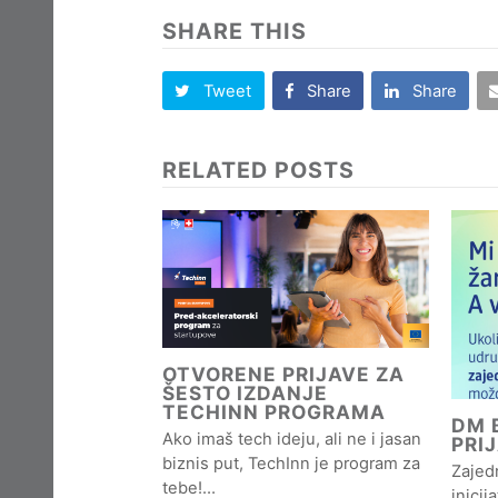
SHARE THIS
Tweet
Share
Share
RELATED POSTS
OTVORENE PRIJAVE ZA
ŠESTO IZDANJE
TECHINN PROGRAMA
DM B
Ako imaš tech ideju, ali ne i jasan
PRI
biznis put, TechInn je program za
Zajedn
tebe!…
inicij