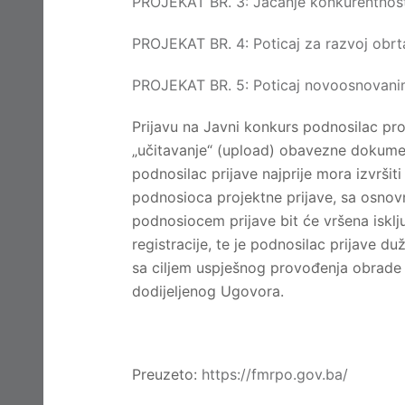
PROJEKAT BR. 3: Jačanje konkurentnos
PROJEKAT BR. 4: Poticaj za razvoj obrta
PROJEKAT BR. 5: Poticaj novoosnovani
Prijavu na Javni konkurs podnosilac pr
„učitavanje“ (upload) obavezne dokumen
podnosilac prijave najprije mora izvršiti 
podnosioca projektne prijave, sa osnov
podnosiocem prijave bit će vršena iskl
registracije, te je podnosilac prijave du
sa ciljem uspješnog provođenja obrade n
dodijeljenog Ugovora.
Preuzeto:
https://fmrpo.gov.ba/