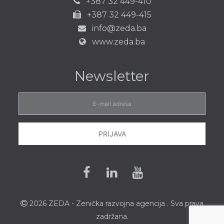
387 32 449-410
+
+387 32 449-415
info@zeda.ba
www.zeda.ba
Newsletter
E-
mail
adresa
PRIJAVA
Facebook
Linkedin
Youtube
2026 ZEDA - Zenička
razvojna agencija
. Sva prava
zadržana.