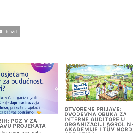
Email
OTVORENE PRIJAVE:
DVODEVNA OBUKA ZA
INTERNE AUDITORE U
IH: POZIV ZA
ORGANIZACIJI AGROLIN
JAVU PROJEKATA
AKADEMIJE I TÜV NORD
ica raste kroz ideje,