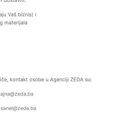
 dostaviti:
ju Vaš biznis) i
g materijala
riče, kontakt osobe u Agenciji ZEDA su:
;
ajna@zeda.ba
;
sanel@zeda.ba