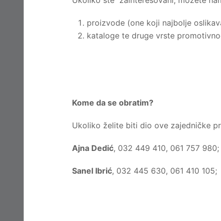
Ukoliko ste zainteresovani, možete nam
proizvode (one koji najbolje oslikava
kataloge te druge vrste promotivno
Kome da se obratim?
Ukoliko želite biti dio ove zajedničke p
Ajna Dedić
, 032 449 410, 061 757 980
Sanel Ibrić
, 032 445 630, 061 410 105