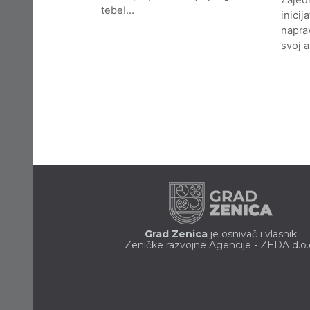
tebe!…
inicij
naprav
svoj 
Grad Zenica
je osnivač i vlasnik
Zeničke razvojne Agencije - ZEDA d.o.