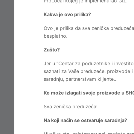
ProLocal kojeg je implementirao GIZ.
Kakva je ovo prilika?
Ovo je prilika da sva zenička preduzeć
besplatno.
Zašto?
Jer u “Centar za poduzetnike i investitore
saznati za Vaše preduzeće, proizvode i 
saradnju, partnerstvam klijente…
Ko može izlagati svoje proizvode u
Sva zenička preduzeća!
Na koji način se ostvaruje saradnja?