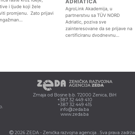
ADRIATICA
ative i ljude koji žele
AgroLink Akademija, u
iti promjenu. Zato prijavi
partnerstvu sa TÜV NORD
angažman…
Adriatic, poziva sve
zainteresovane da se prijave na
certificiranu dvodnevnu…
Zmaja od Bosne b.b. 72000 Zenica, BiH
+387 32 449 410
+387 32 449 415
o.
info@zeda.ba
www.zeda.ba
2026 ZEDA - Zenička
razvojna agencija
. Sva prava zadrža