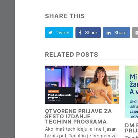
SHARE THIS
Tweet
Share
Share
RELATED POSTS
OTVORENE PRIJAVE ZA
ŠESTO IZDANJE
TECHINN PROGRAMA
DM B
Ako imaš tech ideju, ali ne i jasan
PRI
biznis put, TechInn je program za
Zajedn