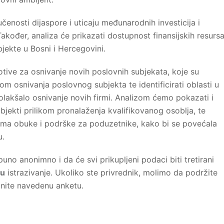
učenosti dijaspore i uticaju međunarodnih investicija i
akođer, analiza će prikazati dostupnost finansijskih resurs
jekte u Bosni i Hercegovini.
tive za osnivanje novih poslovnih subjekata, koje su
kom osnivanja poslovnog subjekta te identificirati oblasti u
olakšalo osnivanje novih firmi. Analizom ćemo pokazati i
bjekti prilikom pronalaženja kvalifikovanog osoblja, te
grama obuke i podrške za poduzetnike, kako bi se povećala
u.
puno anonimno i da će svi prikupljeni podaci biti tretirani
ku
istrazivanje. Ukoliko ste privrednik, molimo da podržite
punite navedenu anketu.