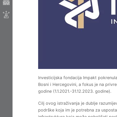
Investicijska fondacija Impakt pokrenul
Bosni i Hercegovini, a fokus je na privr
godine (1.1.2021.-31.12.2023. godine).
Cilj ovog istraživanja je dublje razumij
podrške koja im je potrebna za usposta
infrastrukture koja može poboljšati pos