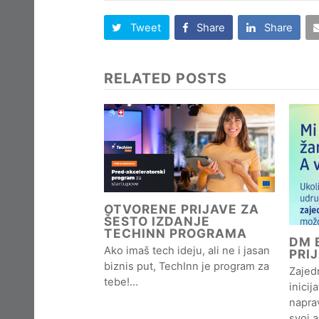
Tweet
Share
Share
RELATED POSTS
OTVORENE PRIJAVE ZA
ŠESTO IZDANJE
TECHINN PROGRAMA
DM B
Ako imaš tech ideju, ali ne i jasan
PRI
biznis put, TechInn je program za
Zajedn
tebe!…
inicij
naprav
svoj 