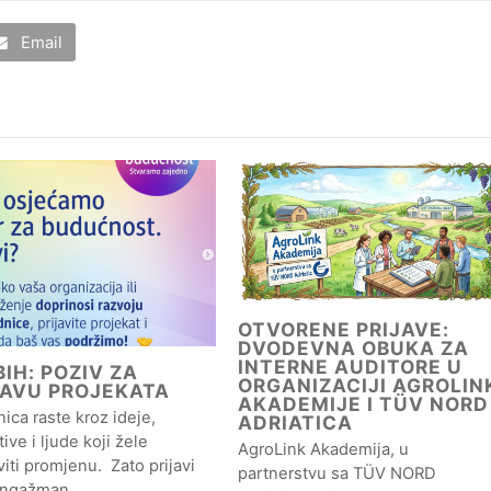
Email
OTVORENE PRIJAVE:
DVODEVNA OBUKA ZA
INTERNE AUDITORE U
IH: POZIV ZA
ORGANIZACIJI AGROLIN
JAVU PROJEKATA
AKADEMIJE I TÜV NORD
ica raste kroz ideje,
ADRIATICA
ative i ljude koji žele
AgroLink Akademija, u
iti promjenu. Zato prijavi
partnerstvu sa TÜV NORD
angažman…