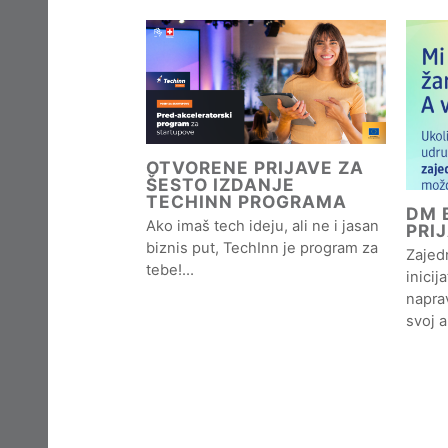
OTVORENE PRIJAVE ZA
ŠESTO IZDANJE
TECHINN PROGRAMA
DM B
Ako imaš tech ideju, ali ne i jasan
PRI
biznis put, TechInn je program za
Zajedn
tebe!…
inicij
naprav
svoj 