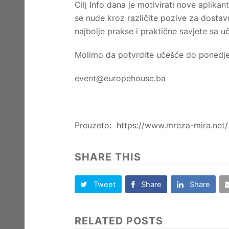
Cilj Info dana je motivirati nove aplika
se nude kroz različite pozive za dostavu
najbolje prakse i praktične savjete sa u
Molimo da potvrdite učešće do ponedjel
event@europehouse.ba
Preuzeto: https://www.mreza-mira.net/
SHARE THIS
Tweet
Share
Share
RELATED POSTS