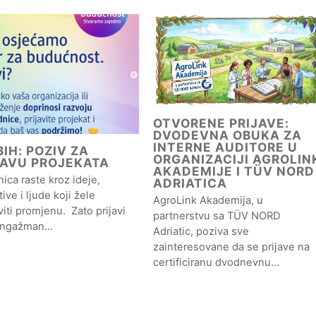
OTVORENE PRIJAVE:
DVODEVNA OBUKA ZA
INTERNE AUDITORE U
IH: POZIV ZA
ORGANIZACIJI AGROLIN
JAVU PROJEKATA
AKADEMIJE I TÜV NORD
ica raste kroz ideje,
ADRIATICA
ative i ljude koji žele
AgroLink Akademija, u
iti promjenu. Zato prijavi
partnerstvu sa TÜV NORD
angažman…
Adriatic, poziva sve
zainteresovane da se prijave na
certificiranu dvodnevnu…