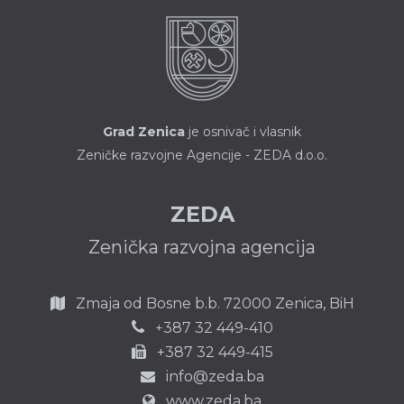
Grad Zenica
je osnivač i vlasnik
Zeničke razvojne Agencije - ZEDA d.o.o.
ZEDA
Zenička razvojna agencija
Zmaja od Bosne b.b.
72000 Zenica,
BiH
387 32 449-410
+
+387 32 449-415
info@zeda.ba
www.zeda.ba