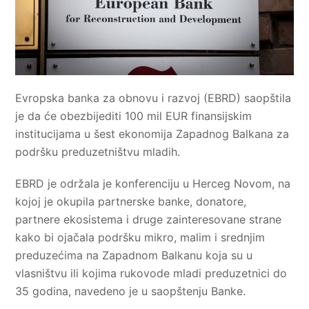
Evropska banka za obnovu i razvoj (EBRD) saopštila
je da će obezbijediti 100 mil EUR finansijskim
institucijama u šest ekonomija Zapadnog Balkana za
podršku preduzetništvu mladih.
EBRD je održala je konferenciju u Herceg Novom, na
kojoj je okupila partnerske banke, donatore,
partnere ekosistema i druge zainteresovane strane
kako bi ojačala podršku mikro, malim i srednjim
preduzećima na Zapadnom Balkanu koja su u
vlasništvu ili kojima rukovode mladi preduzetnici do
35 godina, navedeno je u saopštenju Banke.