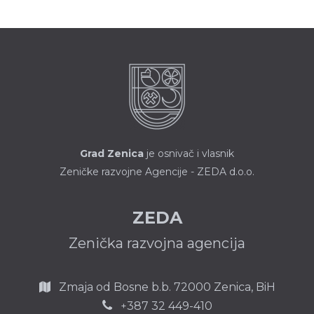
Grad Zenica
je osnivač i vlasnik
Zeničke razvojne Agencije - ZEDA d.o.o.
ZEDA
Zenička razvojna agencija
Zmaja od Bosne b.b.
72000 Zenica,
BiH
387 32 449-410
+