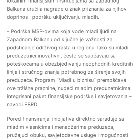
lokalnim finansijskim institucijama sa Zapadnog
Balkana uručila nagrade u znak priznanja za njihov
doprinos i podršku uključivanju mladih.
– Podrška MSP-ovima koja vode mladi ljudi na
Zapadnom Balkanu od ključne je važnosti za
podsticanje održivog rasta u regionu. Iako su mladi
preduzetnici inovativni, često se suočavaju sa
poteškoćama u obezbjeđivanju neophodnih kreditnih
linija i stručnog znanja potrebnog za širenje svojih
preduzeća. Program “Mladi u biznisu” premošćava
ove tržišne praznine, nudeći mladim preduzetnicima
integrisani paket finansijske podrške i savjetovanja –
navodi EBRD.
Pored finansiranja, inicijativa direktno sarađuje sa
mladim vlasnicima i menadžerima preduzeća,
pružajući obuku, savjetodavne usluge i mogućnosti