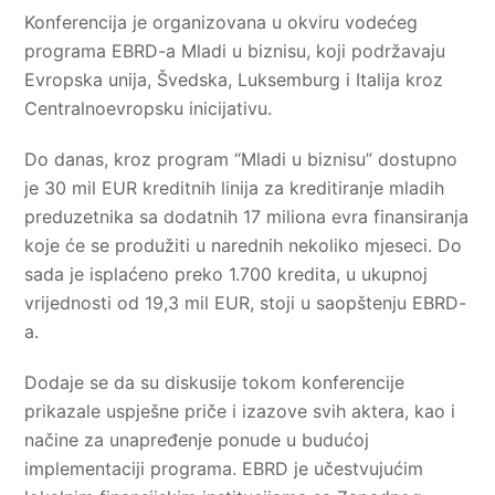
Konferencija je organizovana u okviru vodećeg
programa EBRD-a Mladi u biznisu, koji podržavaju
Evropska unija, Švedska, Luksemburg i Italija kroz
Centralnoevropsku inicijativu.
Do danas, kroz program “Mladi u biznisu” dostupno
je 30 mil EUR kreditnih linija za kreditiranje mladih
preduzetnika sa dodatnih 17 miliona evra finansiranja
koje će se produžiti u narednih nekoliko mjeseci. Do
sada je isplaćeno preko 1.700 kredita, u ukupnoj
vrijednosti od 19,3 mil EUR, stoji u saopštenju EBRD-
a.
Dodaje se da su diskusije tokom konferencije
prikazale uspješne priče i izazove svih aktera, kao i
načine za unapređenje ponude u budućoj
implementaciji programa. EBRD je učestvujućim