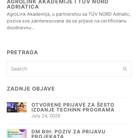
AGROLINK AKADEMIJE I TÜV NORD
ADRIATICA
AgroLink Akademija, u partnerstvu sa TÜV NORD Adriatic,
poziva sve zainteresovane da se prijave na certificiranu
dvodnevnu…
PRETRAGA
Search
Subm
ZADNJE OBJAVE
OTVORENE PRIJAVE ZA ŠESTO
IZDANJE TECHINN PROGRAMA
July 24, 2026
DM BIH: POZIV ZA PRIJAVU
PROJEKATA