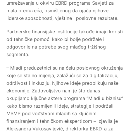
umrežavanja u okviru EBRD programa Savjeti za
mala preduzeća, osmišljenog da ojača njihove
liderske sposobnosti, vještine i poslovne rezultate.
Partnerske finansijske institucije takođe imaju koristi
od tehničke pomoći kako bi bolje podržale i
odgovorile na potrebe svog mlađeg tržišnog
segmenta.
– Mladi preduzetnici su na čelu poslovnog okruženja
koje se stalno mijenja, zalažući se za digitalizaciju,
održivost i inkluziju. Njihove ideje preoblikuju naše
ekonomije. Zadovoljstvo nam je što danas
okupljamo ključne aktere programa “Mladi u biznisu”
kako bismo razmijenili ideje, strategije i podržali
MSMP pod vođstvom mladih sa ključnim
finansiranjem i tehničkom ekspertizom – izjavila je
Aleksandra Vukosavljević, direktorka EBRD-a za