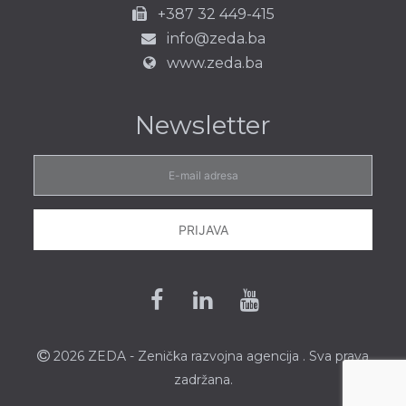
+387 32 449-415
info@zeda.ba
www.zeda.ba
Newsletter
E-
mail
adresa
PRIJAVA
Facebook
Linkedin
Youtube
2026 ZEDA - Zenička
razvojna agencija
. Sva prava
zadržana.