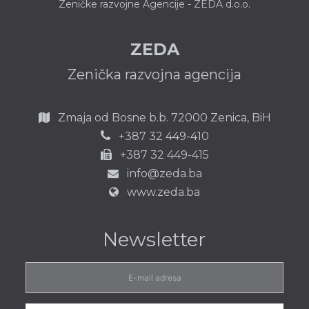
Zeničke razvojne Agencije - ZEDA d.o.o.
ZEDA
Zenička razvojna agencija
Zmaja od Bosne b.b.
72000 Zenica,
BiH
387 32 449-410
+
+387 32 449-415
info@zeda.ba
www.zeda.ba
Newsletter
E-
mail
adresa