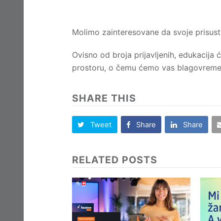
Molimo zainteresovane da svoje prisust
Ovisno od broja prijavljenih, edukacija
prostoru, o čemu ćemo vas blagovremen
SHARE THIS
Tweet
Share
Share
RELATED POSTS