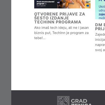
OTVORENE PRIJAVE ZA
ŠESTO IZDANJE
TECHINN PROGRAMA
DM B
Ako imaš tech ideju, ali ne i jasan
PRI
biznis put, TechInn je program za
Zajedn
tebe!…
inicij
naprav
svoj 