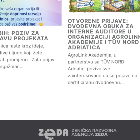
OTVORENE PRIJAVE:
DVODEVNA OBUKA ZA
INTERNE AUDITORE U
IH: POZIV ZA
ORGANIZACIJI AGROLIN
JAVU PROJEKATA
AKADEMIJE I TÜV NORD
ica raste kroz ideje,
ADRIATICA
ative i ljude koji žele
AgroLink Akademija, u
iti promjenu. Zato prijavi
partnerstvu sa TÜV NORD
angažman…
Adriatic, poziva sve
zainteresovane da se prijave na
certificiranu dvodnevnu…