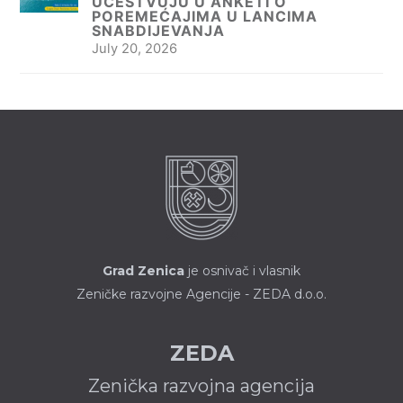
UČESTVUJU U ANKETI O
POREMEĆAJIMA U LANCIMA
SNABDIJEVANJA
July 20, 2026
Grad Zenica
je osnivač i vlasnik
Zeničke razvojne Agencije - ZEDA d.o.o.
ZEDA
Zenička razvojna agencija