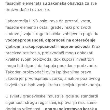
fasadnih elemenata su
zakonska obaveza
za sve
proizvođače i uvoznike.
Laboratorija LIND osigurava da prozori, vrata,
fasadni elementi i ostali građevinski proizvodi
zadovoljavaju stroge tehničke zahtjeve u pogledu
vodonepropusnosti, otpornosti na opterećenje
vjetrom, zrakopropusnosti i nepromočivosti
. Kroz
precizna testiranja, proizvođači mogu dokazati
kvalitet svojih proizvoda, dok kupci i investitori
mogu biti sigurni da kupuju pouzdane proizvode.
Također, proizvođači ovim ispitivanjima prave
uštede jer prvo ispitaju uzorke, a nakon pozitivnog
izvještaja o ispitivanju kreću u serijsku proizvodnju.
U svijetu građevinske industrije, gdje su standardi
sigurnosti strogo regulisani, ispitivanja nisu samo
dodatna vrijednost –
ona su neizostavan korak u