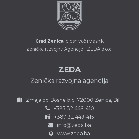
Grad Zenica
je osnivač i vlasnik
Zeničke razvojne Agencije - ZEDA d.o.o.
ZEDA
Zenička razvojna agencija
Zmaja od Bosne b.b.
72000 Zenica,
BiH
387 32 449-410
+
+387 32 449-415
info@zeda.ba
www.zeda.ba