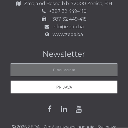
Zmaja od Bosne b.b.
72000 Zenica,
BiH
387 32 449-410
+
+387 32 449-415
info@zeda.ba
www.zeda.ba
Newsletter
E-
mail
adresa
PRIJAVA
Facebook
Linkedin
Youtube
2026 ZEDA - Zenička
razvojna agencija
. Sva prava