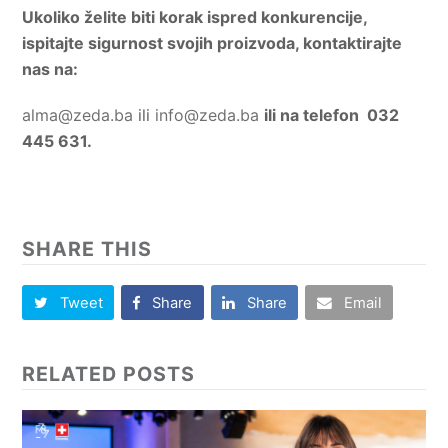
Ukoliko želite biti korak ispred konkurencije,
ispitajte sigurnost svojih proizvoda, kontaktirajte
nas na:
alma@zeda.ba
ili
info@zeda.ba
ili na telefon 032
445 631.
SHARE THIS
Tweet
Share
Share
Email
RELATED POSTS