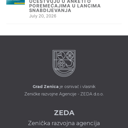
UČESTVUJU U ANKETI O
POREMEĆAJIMA U LANCIMA
SNABDIJEVANJA
July 20, 2026
Grad Zenica
je osnivač i vlasnik
Zeničke razvojne Agencije - ZEDA d.o.o.
ZEDA
Zenička razvojna agencija