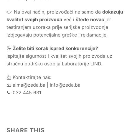
👉 Na ovaj način, proizvođači ne samo da
dokazuju
kvalitet svojih proizvoda
već i
štede novac
jer
testiranjem uzoraka prije serijske proizvodnje
izbjegavaju potencijalne greške i reklamacije.
🎯
Želite biti korak ispred konkurencije?
Ispitajte sigurnost i kvalitet svojih proizvoda uz
stručnu podršku osoblja Laboratorije LIND.
📩 Kontaktirajte nas:
📧
alma@zeda.ba
|
info@zeda.ba
📞 032 445 631
SHARE THIS